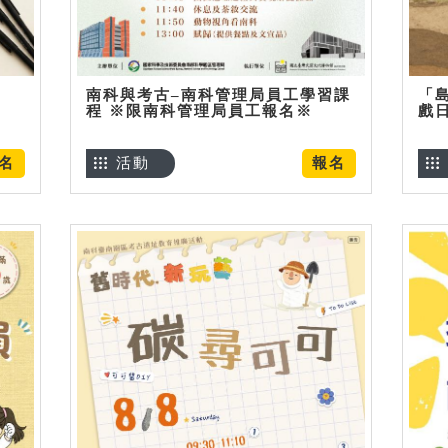
南科與考古–南科管理局員工學習課
「
程 ※限南科管理局員工報名※
戲
名
活動
報名