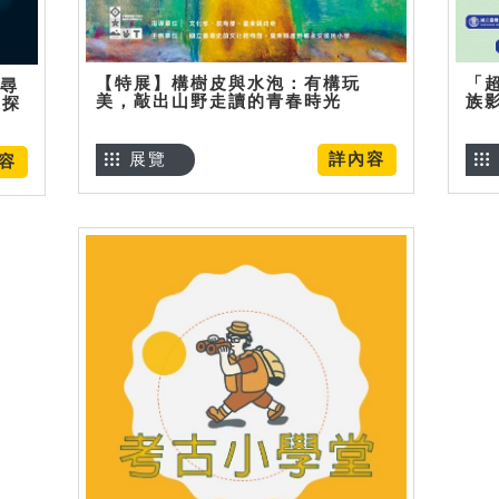
【特展】構樹皮與水泡：有構玩
「
】尋
美，敲出山野走讀的青春時光
族
趣探
展覽
詳內容
容