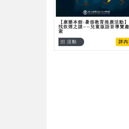
【康樂本館-暑假教育推廣活動
找炊煙之謎──兒童版語音導覽
索
活動
詳內