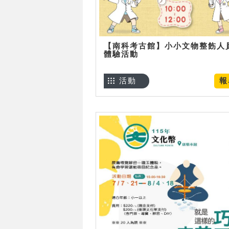
【南科考古館】小小文物整飭人
體驗活動
活動
報