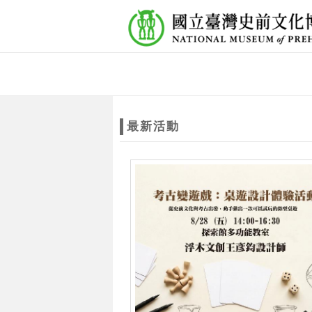
跳到主要內容
網站導覽
網
站
最新活動
主
題