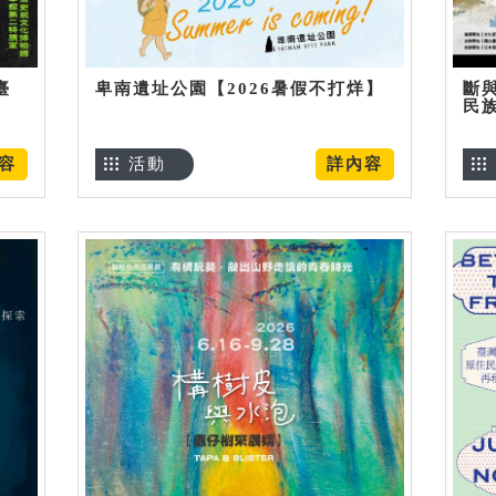
臺
卑南遺址公園【2026暑假不打烊】
斷
民
容
活動
詳內容