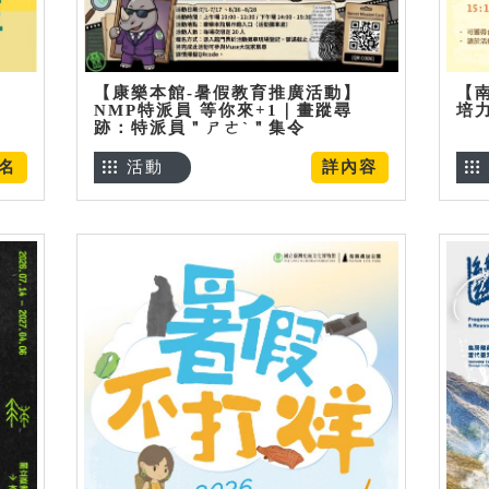
【康樂本館-暑假教育推廣活動】
【
NMP特派員 等你來+1｜畫蹤尋
培
跡：特派員＂ㄕㄜˋ＂集令
名
活動
詳內容