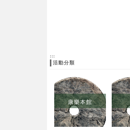
:::
活動分類
康樂本館