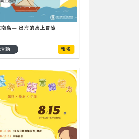
遊南島— 出海的桌上冒險
活動
報名