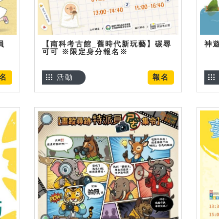
員
【南科考古館_舊時代新玩藝】碳尋
神
可可 ※限定身分報名※
名
活動
報名