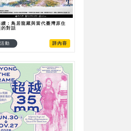
與續：鳥居龍藏與當代臺灣原住
族的對話
活動
詳內容