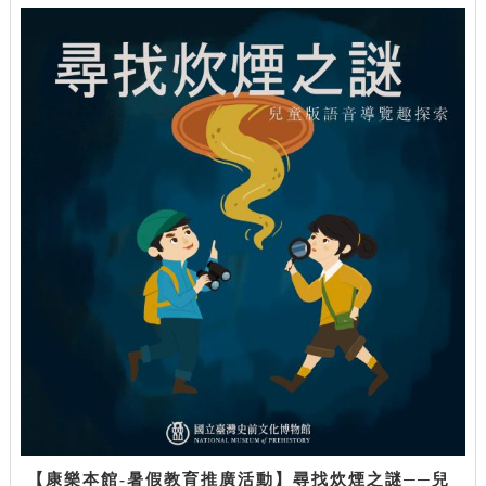
【康樂本館-暑假教育推廣活動】尋找炊煙之謎──兒