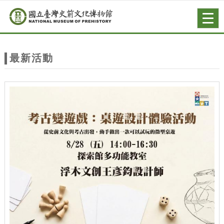
跳到主要內容
網站導覽
Togg
navig
網
站
最新活動
主
題