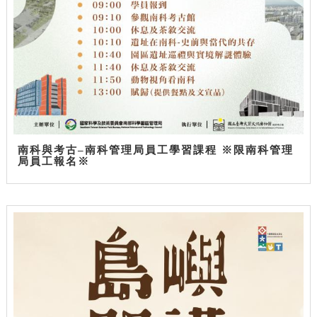
南科與考古–南科管理局員工學習課程 ※限南科管理
局員工報名※