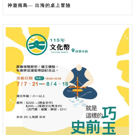
神遊南島— 出海的桌上冒險