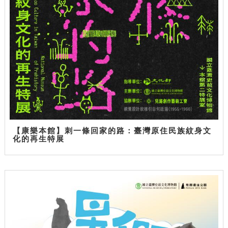
【康樂本館】刺一條回家的路：臺灣原住民族紋身文
化的再生特展