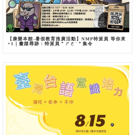
【康樂本館-暑假教育推廣活動】NMP特派員 等你來
+1｜畫蹤尋跡：特派員＂ㄕㄜˋ＂集令