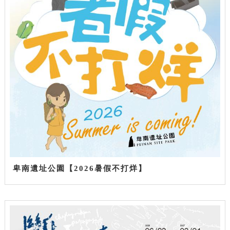
卑南遺址公園【2026暑假不打烊】