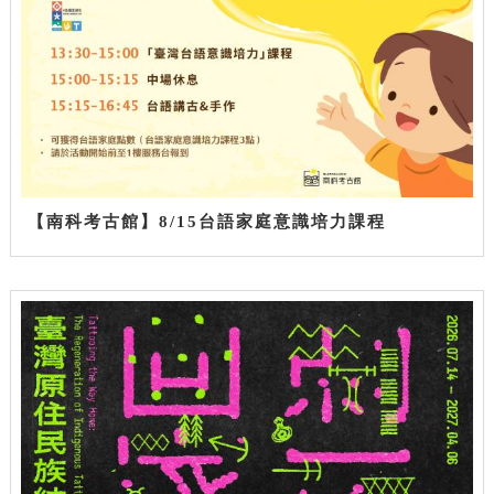
【南科考古館】8/15台語家庭意識培力課程