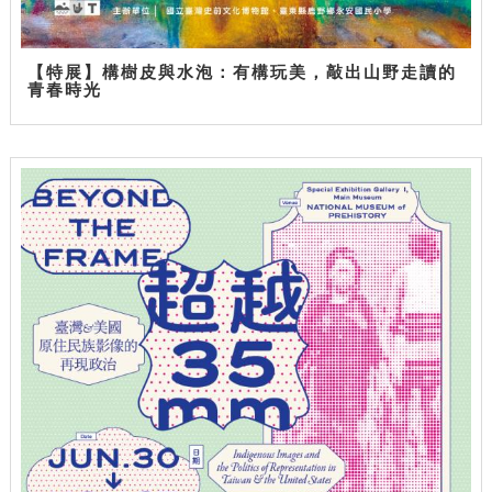
【特展】構樹皮與水泡：有構玩美，敲出山野走讀的
青春時光