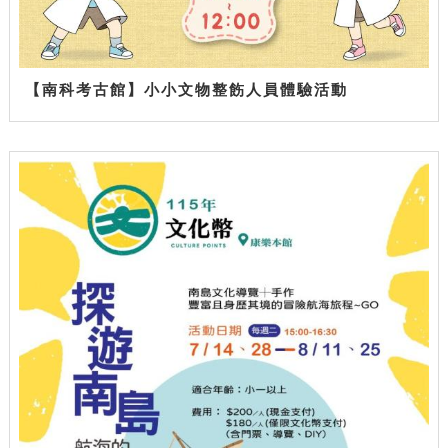
【南科考古館】小小文物整飭人員體驗活動