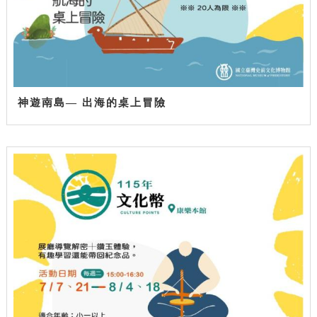
神遊南島— 出海的桌上冒險