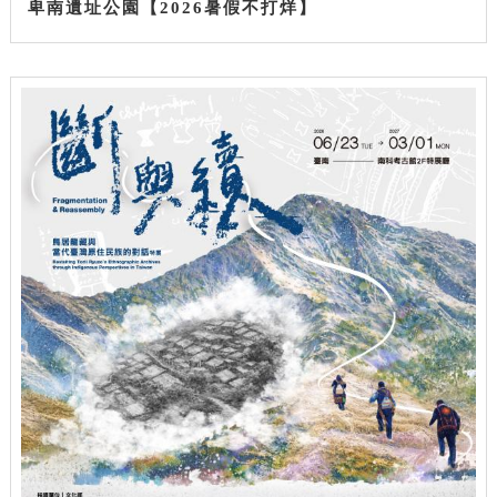
卑南遺址公園【2026暑假不打烊】