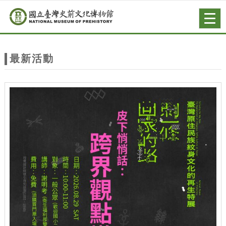
跳到主要內容
網站導覽
Togg
navig
網
站
最新活動
主
題