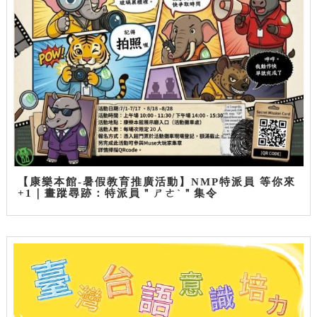
【康樂本館-暑假教育推廣活動】NMP特派員 等你來
+1｜畫蹤尋跡：特派員＂ㄕㄜˋ＂集令