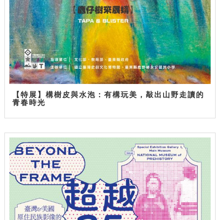
【特展】構樹皮與水泡：有構玩美，敲出山野走讀的
青春時光