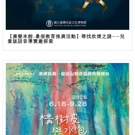
【康樂本館-暑假教育推廣活動】尋找炊煙之謎──兒
童版語音導覽趣探索