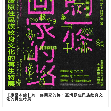
【康樂本館】刺一條回家的路：臺灣原住民族紋身文
化的再生特展