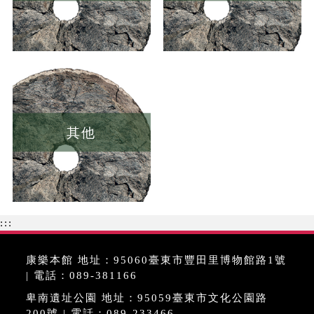
其他
:::
康樂本館 地址：95060臺東市豐田里博物館路1號
| 電話：089-381166
卑南遺址公園 地址：95059臺東市文化公園路
200號 | 電話：089-233466