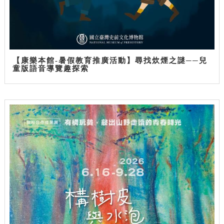
【康樂本館-暑假教育推廣活動】尋找炊煙之謎──兒
童版語音導覽趣探索