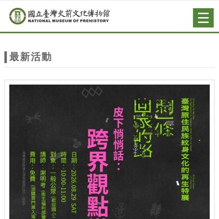
跳到主要內容
網站導覽
Togg
navig
網
站
最新活動
主
題