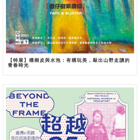
【特展】構樹皮與水泡：有構玩美，敲出山野走讀的
青春時光