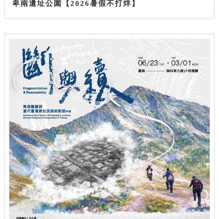
卑南遺址公園【2026暑假不打烊】