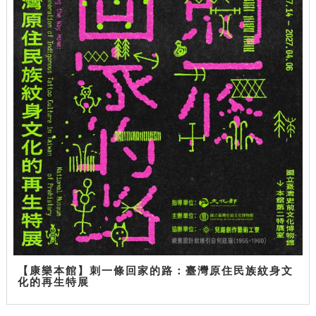
【康樂本館】刺一條回家的路：臺灣原住民族紋身文
化的再生特展