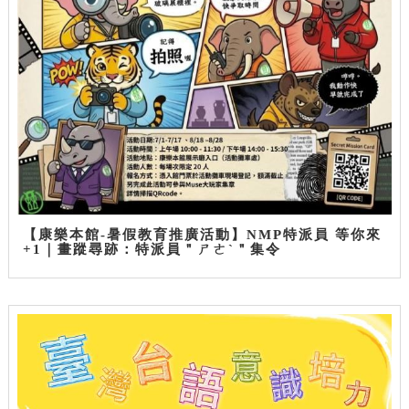
【康樂本館-暑假教育推廣活動】NMP特派員 等你來
+1｜畫蹤尋跡：特派員＂ㄕㄜˋ＂集令