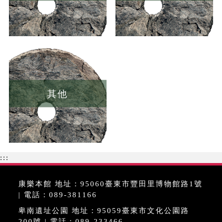
其他
:::
康樂本館 地址：95060臺東市豐田里博物館路1號
| 電話：089-381166
卑南遺址公園 地址：95059臺東市文化公園路
200號 | 電話：089-233466