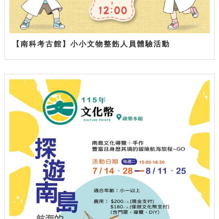
【南科考古館】小小文物整飭人員體驗活動