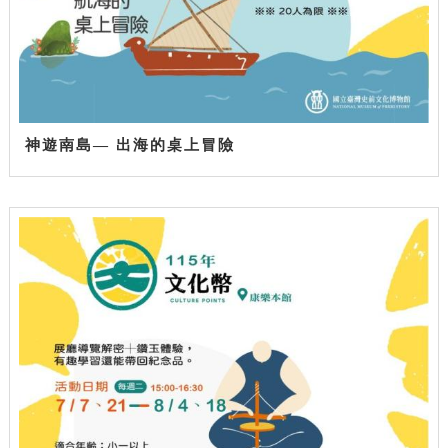
神遊南島— 出海的桌上冒險