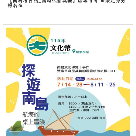
【南科考古館_舊時代新玩藝】碳尋可可 ※限定身分
報名※