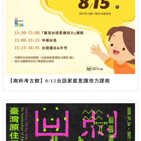
【南科考古館】8/15台語家庭意識培力課程