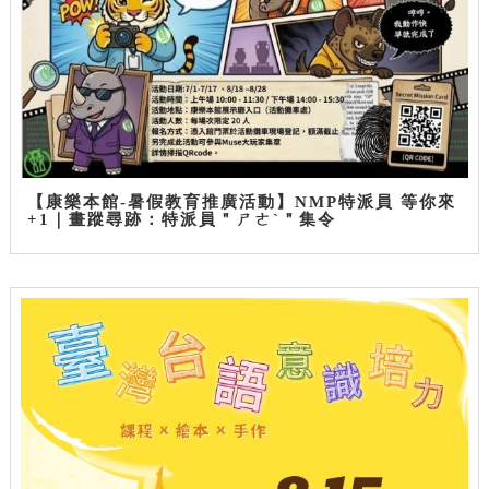
【康樂本館-暑假教育推廣活動】NMP特派員 等你來
+1｜畫蹤尋跡：特派員＂ㄕㄜˋ＂集令