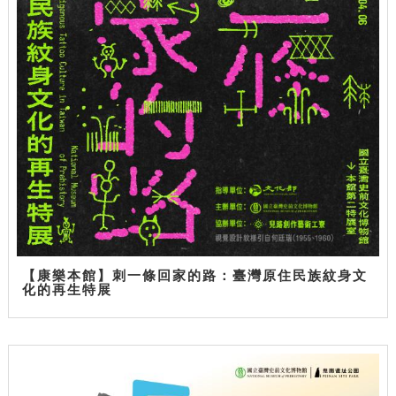
【康樂本館】刺一條回家的路：臺灣原住民族紋身文
化的再生特展