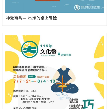
神遊南島— 出海的桌上冒險