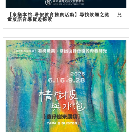
【康樂本館-暑假教育推廣活動】尋找炊煙之謎──兒
童版語音導覽趣探索