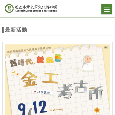
跳到主要內容
網站導覽
Togg
navig
網
站
最新活動
主
題