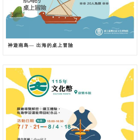
神遊南島— 出海的桌上冒險