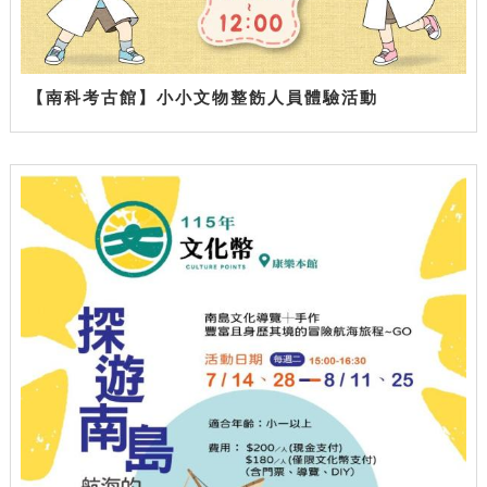
【南科考古館】小小文物整飭人員體驗活動