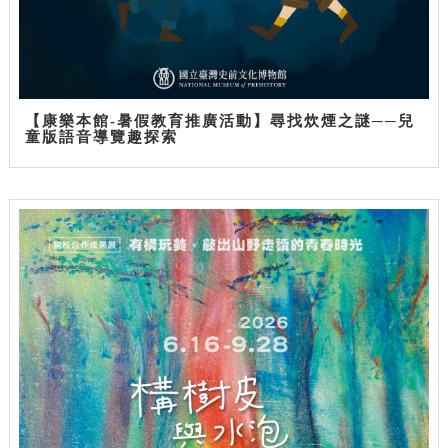
【康樂本館-暑假教育推廣活動】尋找炊煙之謎──兒
童版語音導覽趣探索