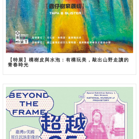
【特展】構樹皮與水泡：有構玩美，敲出山野走讀的
青春時光