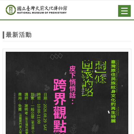
跳到主要內容
網站導覽
Togg
navig
網
站
最新活動
主
題