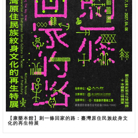
【康樂本館】刺一條回家的路：臺灣原住民族紋身文
化的再生特展