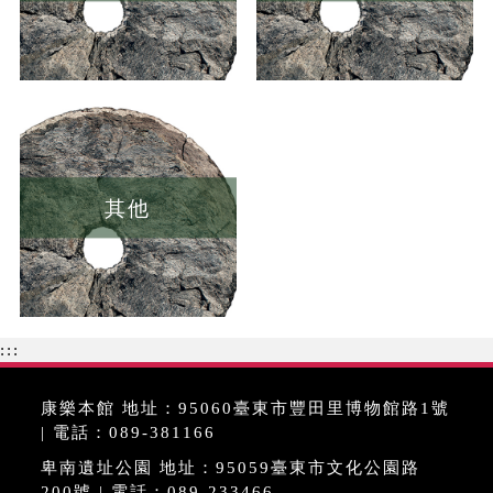
其他
:::
康樂本館 地址：95060臺東市豐田里博物館路1號
| 電話：089-381166
卑南遺址公園 地址：95059臺東市文化公園路
200號 | 電話：089-233466