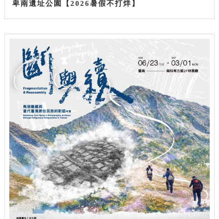
卑南遺址公園【2026暑假不打烊】