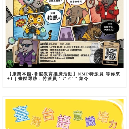
【康樂本館-暑假教育推廣活動】NMP特派員 等你來
+1｜畫蹤尋跡：特派員＂ㄕㄜˋ＂集令