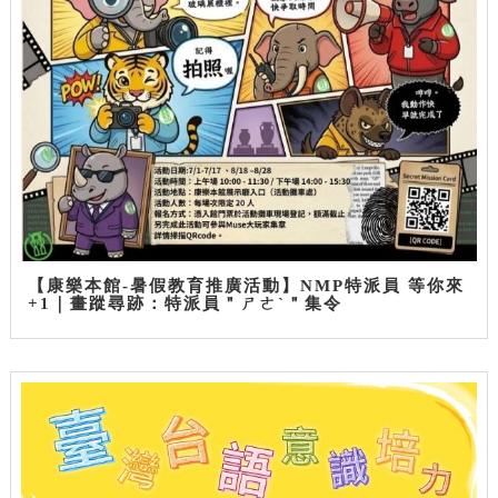
【康樂本館-暑假教育推廣活動】NMP特派員 等你來
+1｜畫蹤尋跡：特派員＂ㄕㄜˋ＂集令