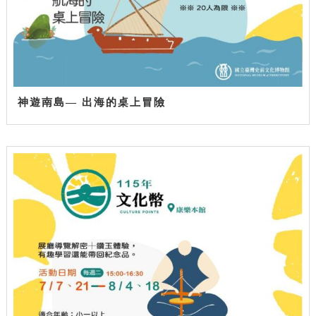
神遊南島— 出海的桌上冒險