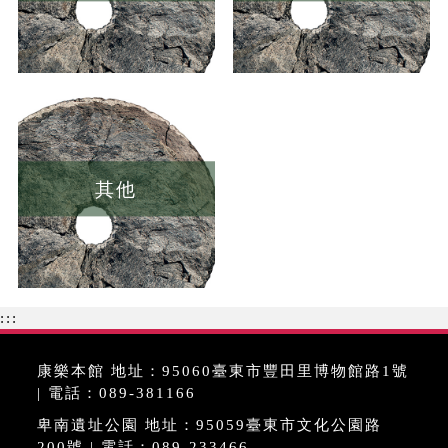
其他
:::
康樂本館 地址：95060臺東市豐田里博物館路1號
| 電話：089-381166
卑南遺址公園 地址：95059臺東市文化公園路
200號 | 電話：089-233466