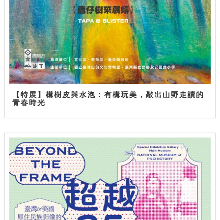
【特展】構樹皮與水泡：有構玩美，敲出山野走讀的
青春時光