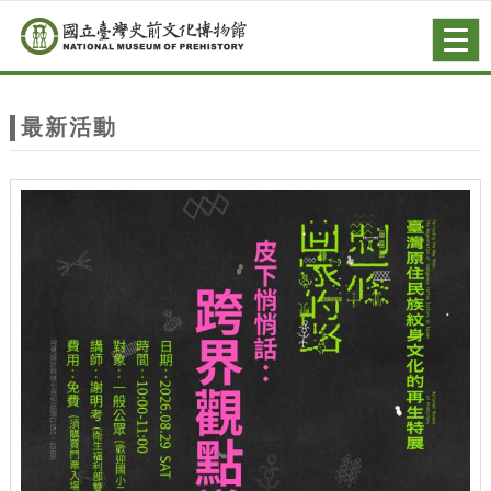
跳到主要內容
網站導覽
Togg
navig
網
站
最新活動
主
題