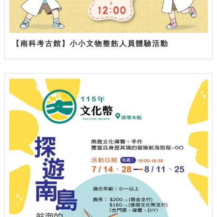
【南科考古館】小小文物整飭人員體驗活動