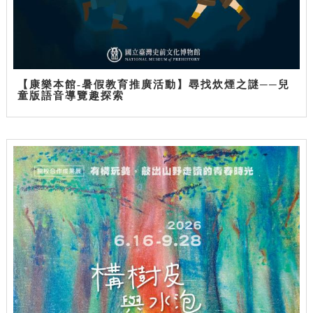
【康樂本館-暑假教育推廣活動】尋找炊煙之謎──兒
童版語音導覽趣探索