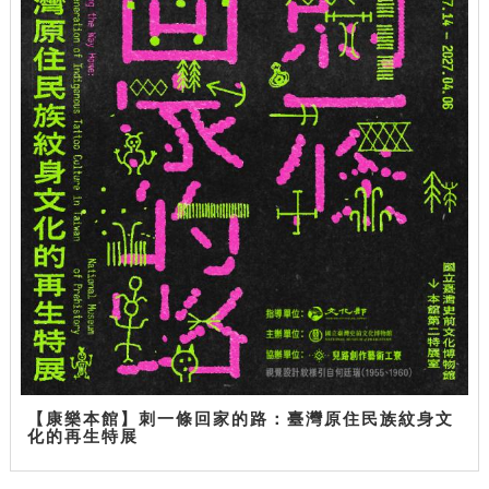
【康樂本館】刺一條回家的路：臺灣原住民族紋身文
化的再生特展