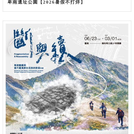
卑南遺址公園【2026暑假不打烊】