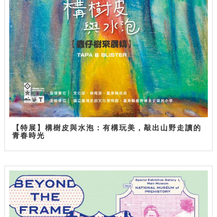
【特展】構樹皮與水泡：有構玩美，敲出山野走讀的
青春時光