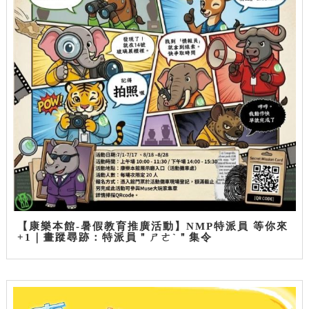
【康樂本館-暑假教育推廣活動】NMP特派員 等你來
+1｜畫蹤尋跡：特派員＂ㄕㄜˋ＂集令