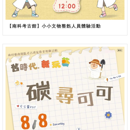
【南科考古館】小小文物整飭人員體驗活動