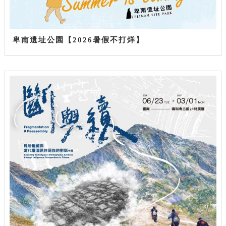
卑南遺址公園【2026暑假不打烊】