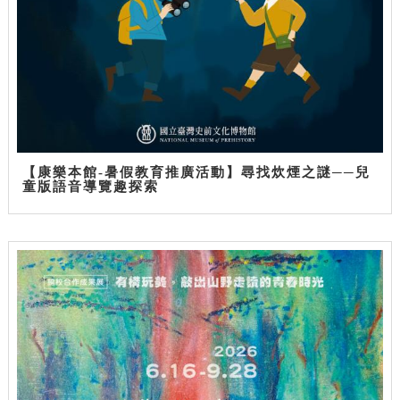
【康樂本館-暑假教育推廣活動】尋找炊煙之謎──兒
童版語音導覽趣探索