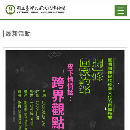
跳到主要內容
網站導覽
Togg
navig
網
站
最新活動
主
題