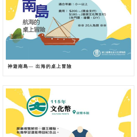
神遊南島— 出海的桌上冒險