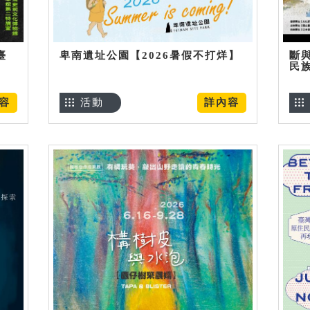
臺
卑南遺址公園【2026暑假不打烊】
斷
民
容
活動
詳內容