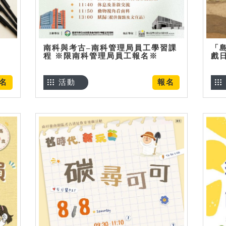
南科與考古–南科管理局員工學習課
「
程 ※限南科管理局員工報名※
戲
名
活動
報名