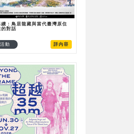
與續：鳥居龍藏與當代臺灣原住
族的對話
活動
詳內容