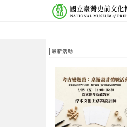
跳到主要內容
網站導覽
網
站
最新活動
主
題