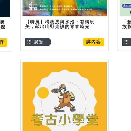
【特展】構樹皮與水泡：有構玩
「
】尋
美，敲出山野走讀的青春時光
族
趣探
展覽
詳內容
容