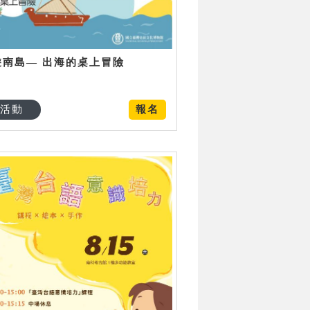
遊南島— 出海的桌上冒險
活動
報名