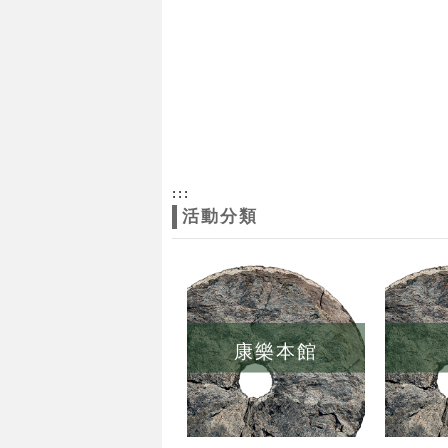
:::
活動分類
康樂本館