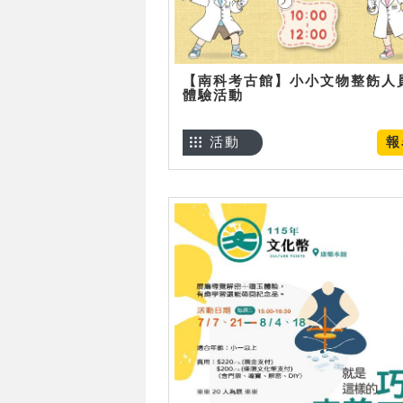
【南科考古館】小小文物整飭人
體驗活動
活動
報