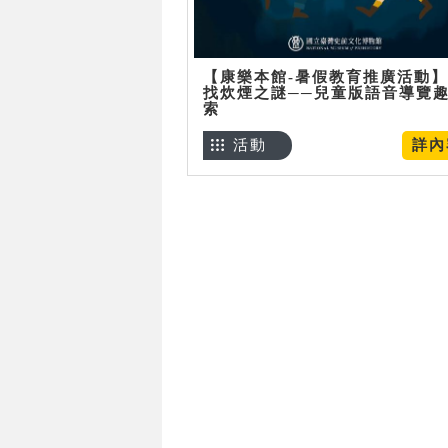
【康樂本館-暑假教育推廣活動
找炊煙之謎──兒童版語音導覽
索
活動
詳內