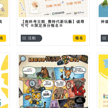
員
【南科考古館_舊時代新玩藝】碳尋
神
可可 ※限定身分報名※
名
活動
報名