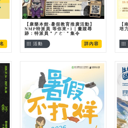
【康樂本館-暑假教育推廣活動】
【
NMP特派員 等你來+1｜畫蹤尋
培
跡：特派員＂ㄕㄜˋ＂集令
名
活動
詳內容