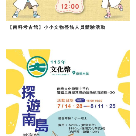
【南科考古館】小小文物整飭人員體驗活動