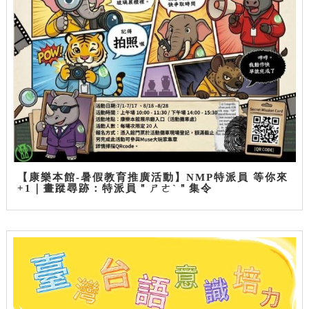
【康樂本館-暑假教育推廣活動】NMP特派員 等你來
+1｜畫蹤尋跡：特派員＂ㄕㄜˋ＂集令