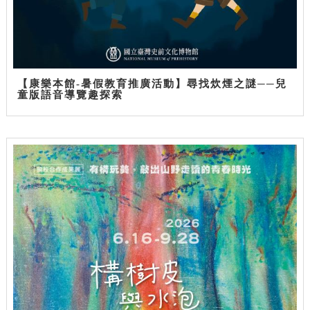
【康樂本館-暑假教育推廣活動】尋找炊煙之謎──兒
童版語音導覽趣探索