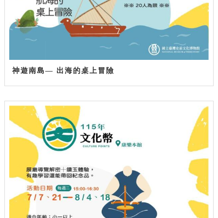
神遊南島— 出海的桌上冒險