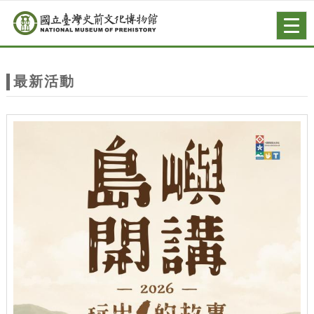
跳到主要內容
網站導覽
Togg
navig
網
站
最新活動
主
題