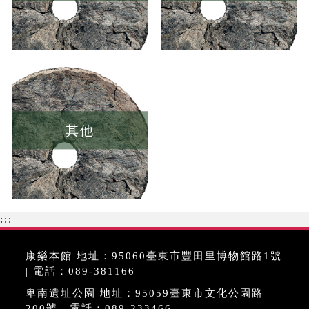
其他
:::
康樂本館 地址：95060臺東市豐田里博物館路1號
| 電話：089-381166
卑南遺址公園 地址：95059臺東市文化公園路
200號 | 電話：089-233466