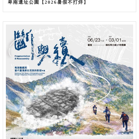
卑南遺址公園【2026暑假不打烊】