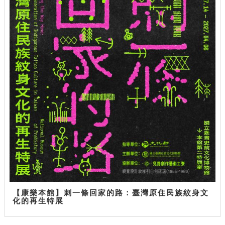
【康樂本館】刺一條回家的路：臺灣原住民族紋身文
化的再生特展