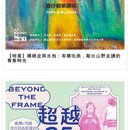
【特展】構樹皮與水泡：有構玩美，敲出山野走讀的
青春時光