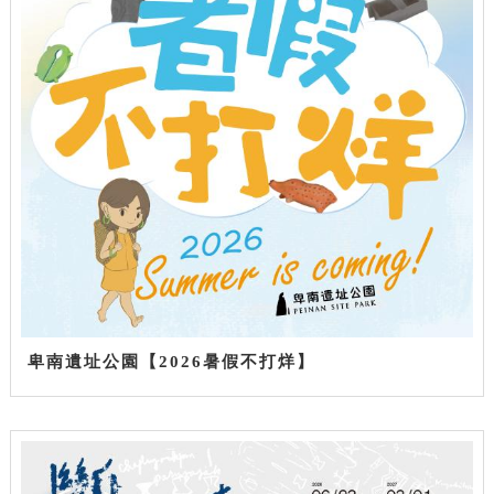
卑南遺址公園【2026暑假不打烊】