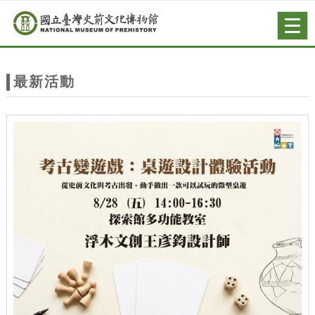
跳到主要內容
網站導覽
Togg
navig
網
站
最新活動
主
題