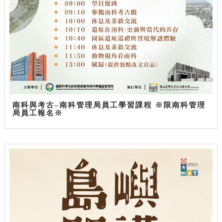
南科與考古–南科管理局員工學習課程 ※限南科管理
局員工報名※