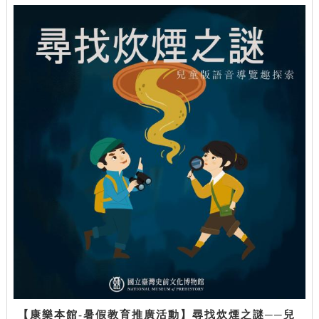
【康樂本館-暑假教育推廣活動】尋找炊煙之謎──兒