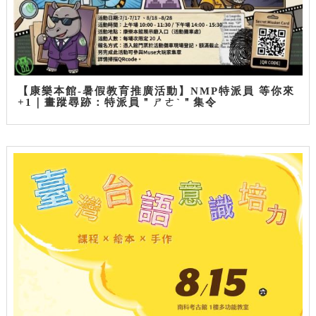
【康樂本館-暑假教育推廣活動】NMP特派員 等你來
+1｜畫蹤尋跡：特派員＂ㄕㄜˋ＂集令