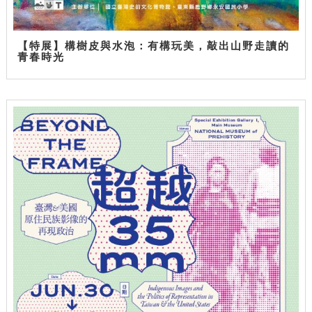
【特展】構樹皮與水泡：有構玩美，敲出山野走讀的
青春時光