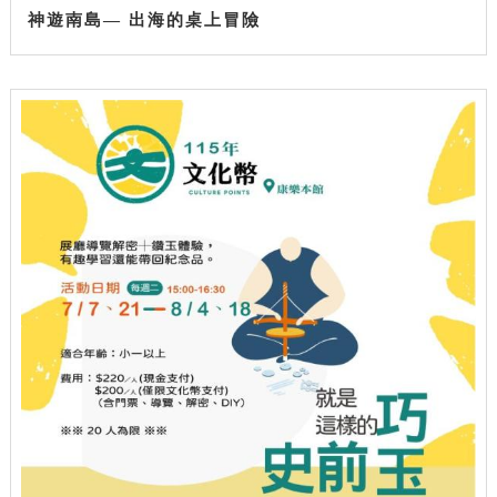
神遊南島— 出海的桌上冒險