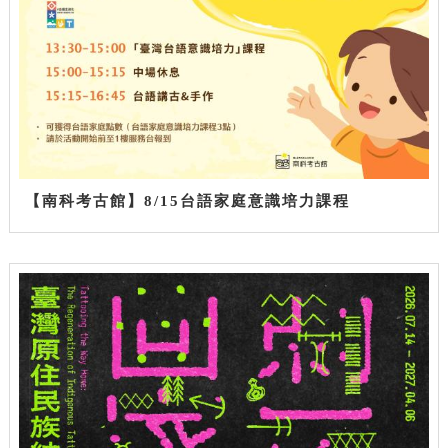
【南科考古館】8/15台語家庭意識培力課程