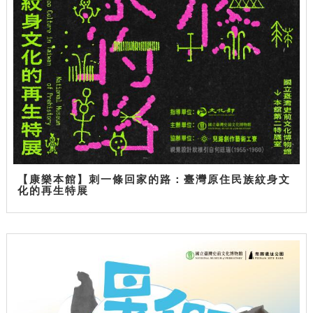
【康樂本館】刺一條回家的路：臺灣原住民族紋身文
化的再生特展