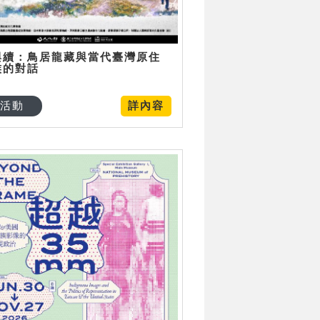
與續：鳥居龍藏與當代臺灣原住
族的對話
活動
詳內容