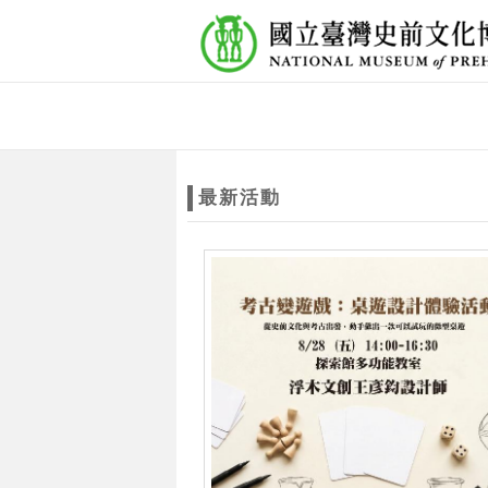
跳到主要內容
網站導覽
網
站
最新活動
主
題