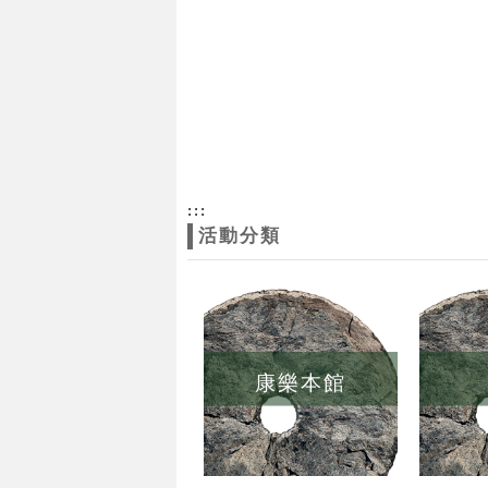
:::
活動分類
康樂本館