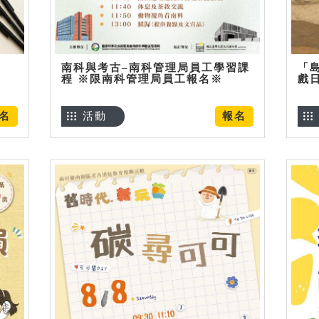
南科與考古–南科管理局員工學習課
「
程 ※限南科管理局員工報名※
戲
名
活動
報名