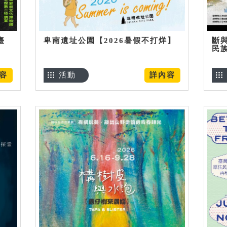
臺
卑南遺址公園【2026暑假不打烊】
斷
民
容
活動
詳內容