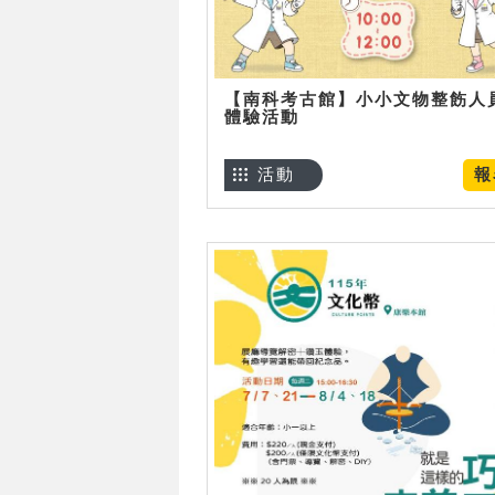
【南科考古館】小小文物整飭人
體驗活動
活動
報