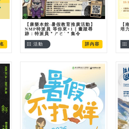
【康樂本館-暑假教育推廣活動】
【
NMP特派員 等你來+1｜畫蹤尋
培
跡：特派員＂ㄕㄜˋ＂集令
名
活動
詳內容