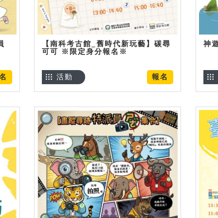
員
【南科考古館_舊時代新玩藝】碳尋
神
可可 ※限定身分報名※
名
活動
報名