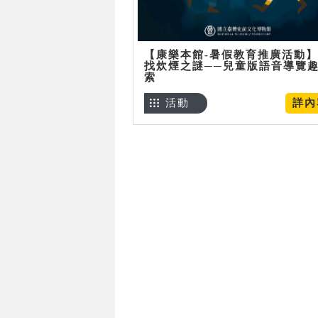
【康樂本館-暑假教育推廣活動
找炊煙之謎──兒童版語音導覽
索
活動
詳內