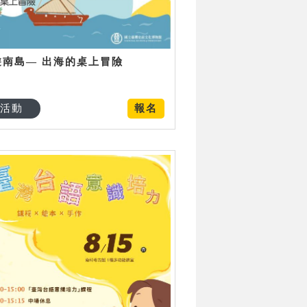
遊南島— 出海的桌上冒險
活動
報名