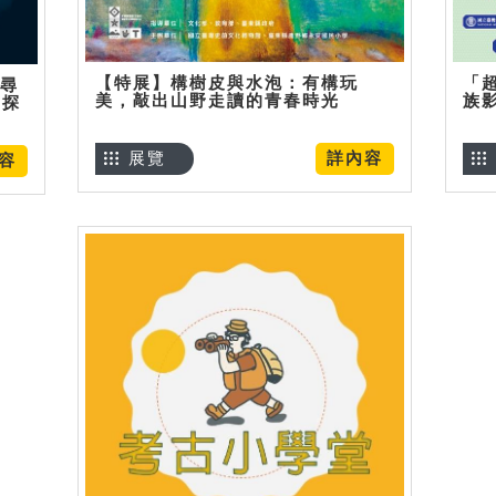
【特展】構樹皮與水泡：有構玩
「
】尋
美，敲出山野走讀的青春時光
族
趣探
展覽
詳內容
容