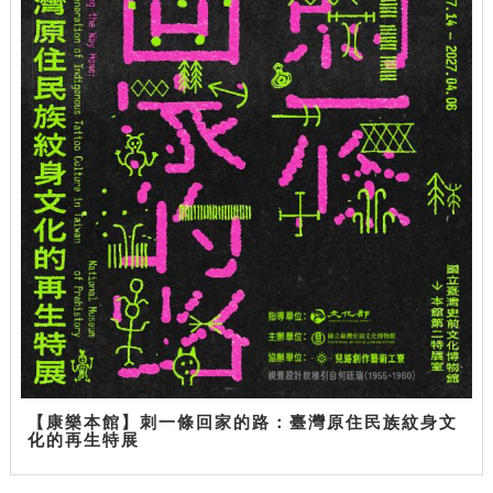
【康樂本館】刺一條回家的路：臺灣原住民族紋身文
化的再生特展