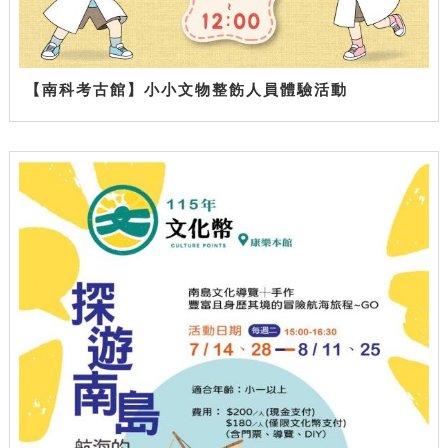
【南科考古館】小小文物整飭人員體驗活動