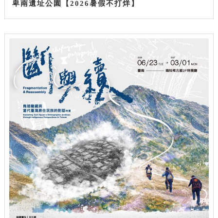
卑南遺址公園【2026暑假不打烊】