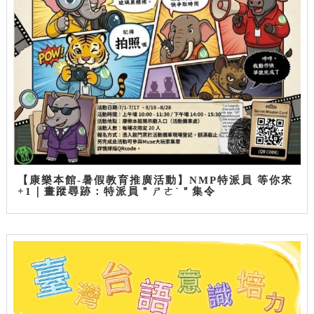
【康樂本館-暑假教育推廣活動】NMP特派員 等你來
+1｜畫蹤尋跡：特派員＂ㄕㄜˋ＂集令