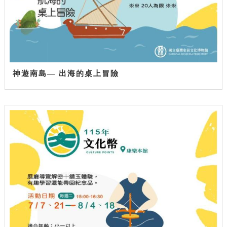
神遊南島— 出海的桌上冒險