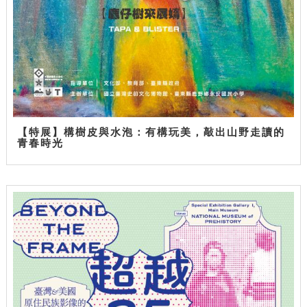
【特展】構樹皮與水泡：有構玩美，敲出山野走讀的
青春時光