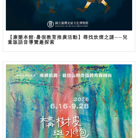
【康樂本館-暑假教育推廣活動】尋找炊煙之謎──兒
童版語音導覽趣探索