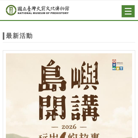
跳到主要內容
網站導覽
Togg
navig
網
站
最新活動
主
題