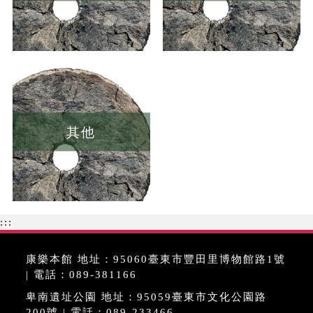
其他
:::
康樂本館 地址：95060臺東市豐田里博物館路1號
| 電話：089-381166
卑南遺址公園 地址：95059臺東市文化公園路
200號 | 電話：089-233466