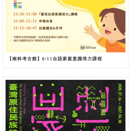
【南科考古館】8/15台語家庭意識培力課程