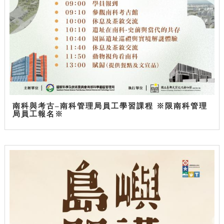
南科與考古–南科管理局員工學習課程 ※限南科管理
局員工報名※