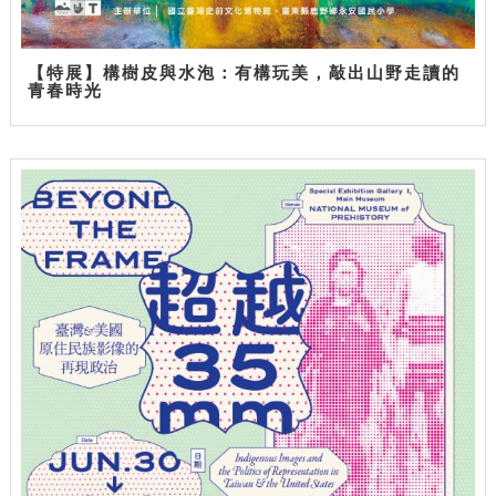
【特展】構樹皮與水泡：有構玩美，敲出山野走讀的
青春時光