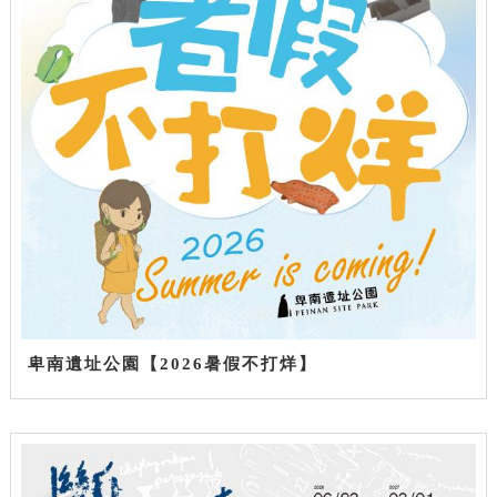
卑南遺址公園【2026暑假不打烊】