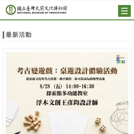
跳到主要內容
網站導覽
Togg
navig
網
站
最新活動
主
題