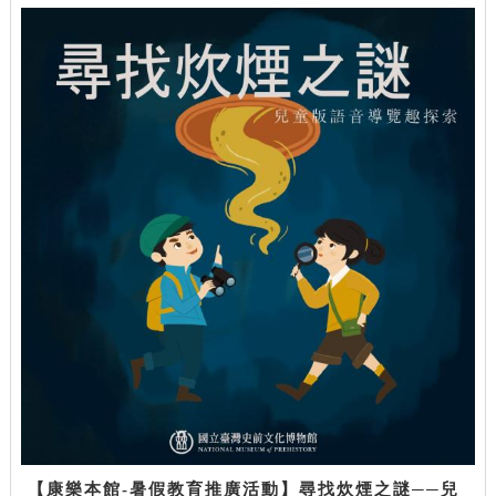
【康樂本館-暑假教育推廣活動】尋找炊煙之謎──兒