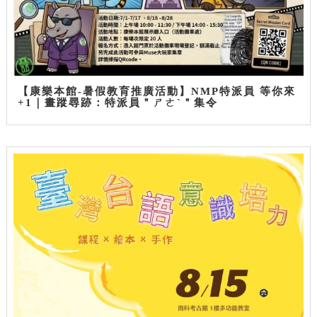
【康樂本館-暑假教育推廣活動】NMP特派員 等你來
+1｜畫蹤尋跡：特派員＂ㄕㄜˋ＂集令