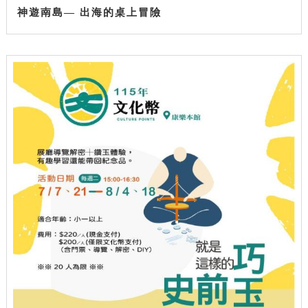
神遊南島— 出海的桌上冒險