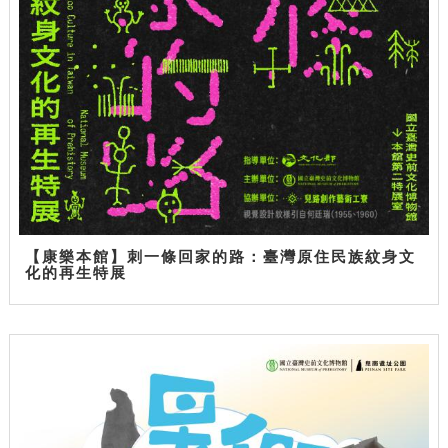
【康樂本館】刺一條回家的路：臺灣原住民族紋身文
化的再生特展