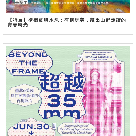
【特展】構樹皮與水泡：有構玩美，敲出山野走讀的
青春時光