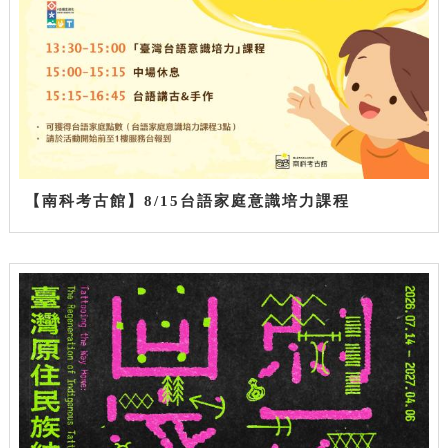
【南科考古館】8/15台語家庭意識培力課程