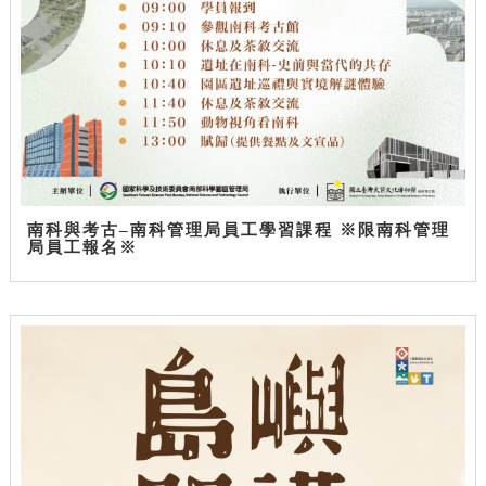
南科與考古–南科管理局員工學習課程 ※限南科管理
局員工報名※