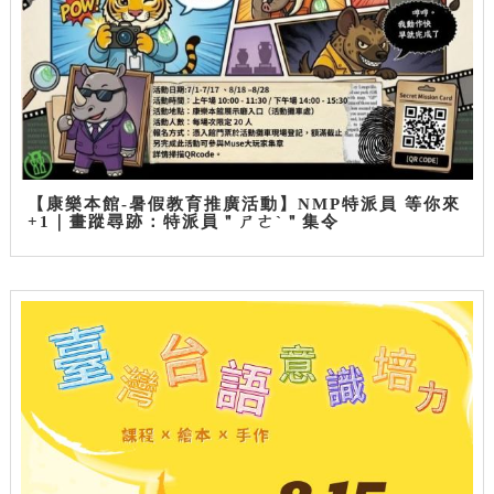
【康樂本館-暑假教育推廣活動】NMP特派員 等你來
+1｜畫蹤尋跡：特派員＂ㄕㄜˋ＂集令