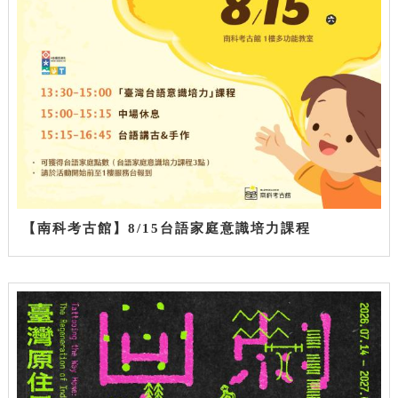
【南科考古館】8/15台語家庭意識培力課程