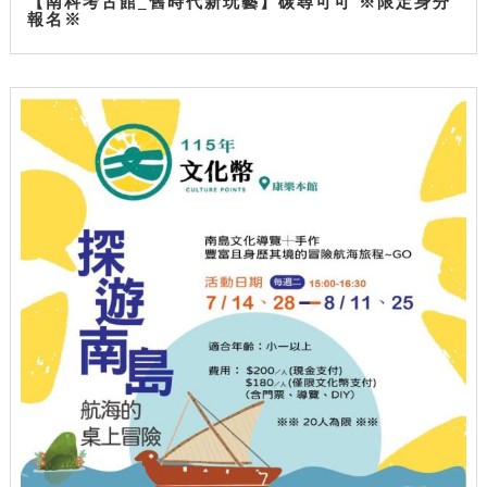
【南科考古館_舊時代新玩藝】碳尋可可 ※限定身分
報名※