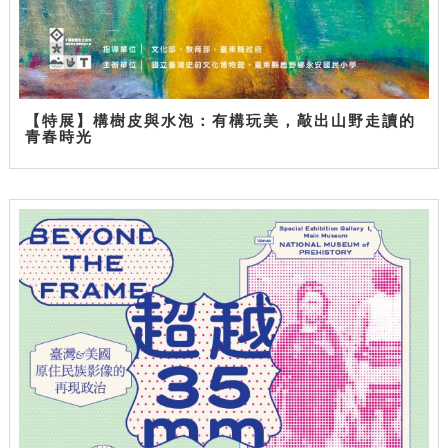
【特展】構樹皮與水泡：有構玩美，敲出山野走讀的
青春時光