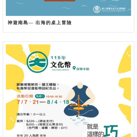
神遊南島— 出海的桌上冒險