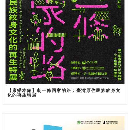
【康樂本館】刺一條回家的路：臺灣原住民族紋身文
化的再生特展