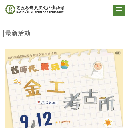
跳到主要內容
網站導覽
Togg
navig
網
站
最新活動
主
題