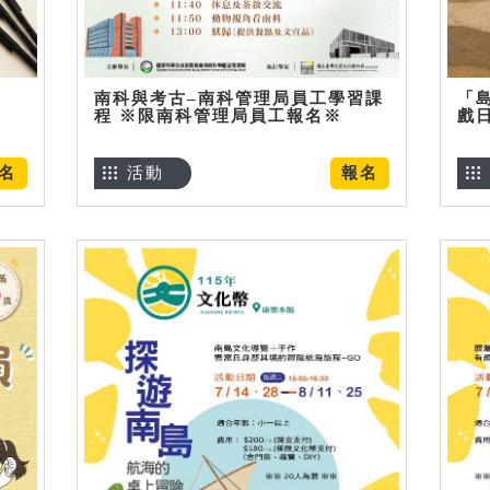
南科與考古–南科管理局員工學習課
「
程 ※限南科管理局員工報名※
戲
名
活動
報名