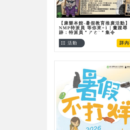
【康樂本館-暑假教育推廣活動】
NMP特派員 等你來+1｜畫蹤尋
跡：特派員＂ㄕㄜˋ＂集令
活動
詳內