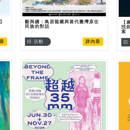
烊】
斷與續：鳥居龍藏與當代臺灣原住
【
民族的對話
找
索
容
活動
詳內容