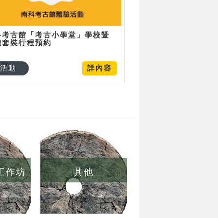
科考古館「考古小學堂」學校暨
體套裝行程預約
活動
詳內容
/工作坊
其他