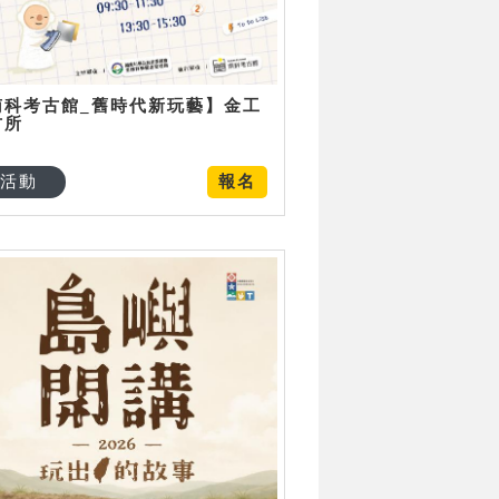
南科考古館_舊時代新玩藝】金工
古所
活動
報名