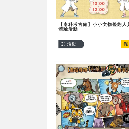
【南科考古館】小小文物整飭人
體驗活動
活動
報