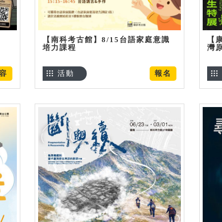
【南科考古館】8/15台語家庭意識
【
培力課程
灣
容
活動
報名