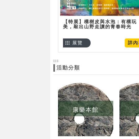
【特展】構樹皮與水泡：有構玩
美，敲出山野走讀的青春時光
展覽
詳內
:::
活動分類
康樂本館