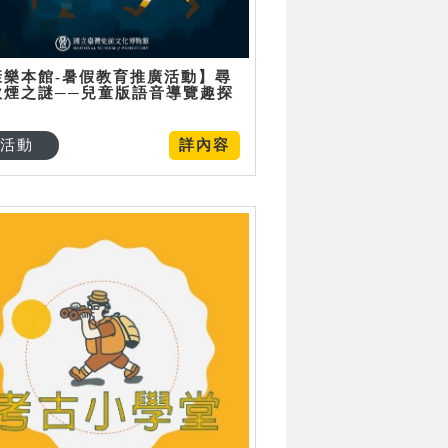
康樂本館-暑假教育推廣活動】尋
炊煙之謎──兒童版語音導覽趣探
活動
詳內容