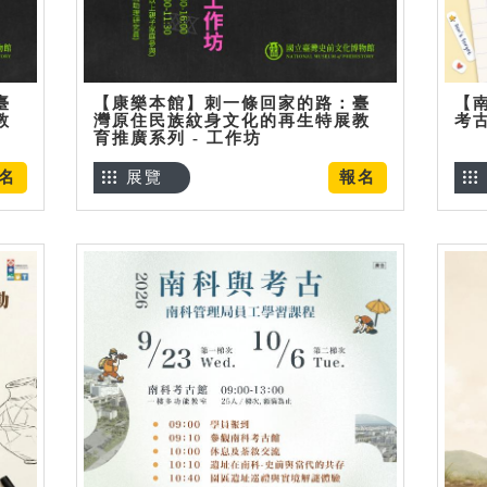
臺
【康樂本館】刺一條回家的路：臺
【
教
灣原住民族紋身文化的再生特展教
考
育推廣系列 - 工作坊
名
展覽
報名