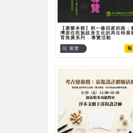
【康樂本館】刺一條回家的路：
灣原住民族紋身文化的再生特展
育推廣系列 - 導覽活動
展覽
報