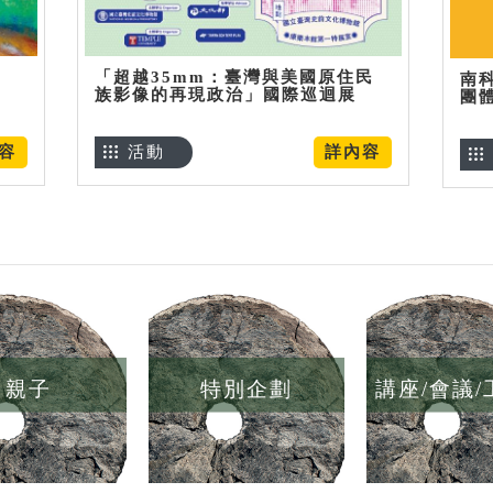
「超越35mm：臺灣與美國原住民
南
族影像的再現政治」國際巡迴展
團
容
活動
詳內容
親子
特別企劃
講座/會議