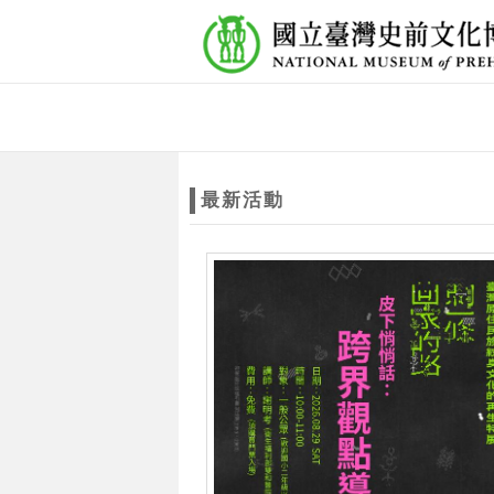
跳到主要內容
網站導覽
網
站
最新活動
主
題