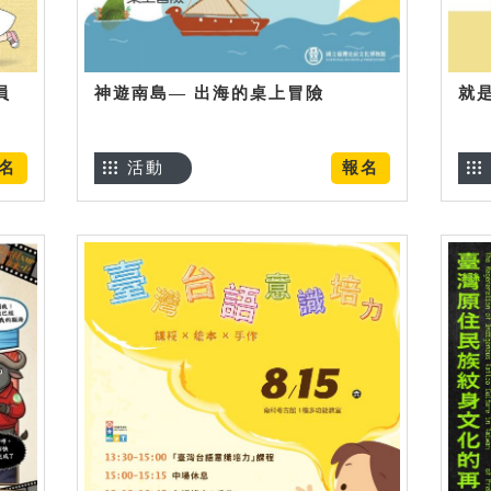
員
神遊南島— 出海的桌上冒險
就
名
活動
報名