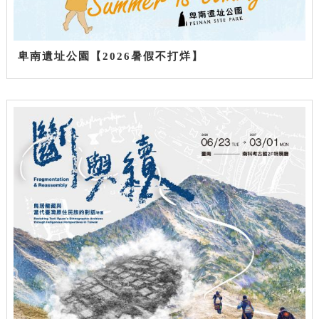
卑南遺址公園【2026暑假不打烊】