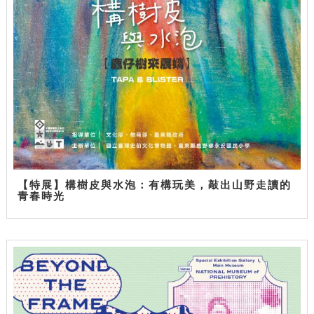
【特展】構樹皮與水泡：有構玩美，敲出山野走讀的
青春時光