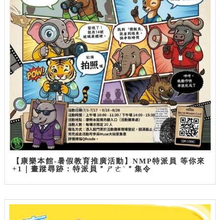
【康樂本館-暑假教育推廣活動】NMP特派員 等你來
+1｜畫蹤尋跡：特派員＂ㄕㄜˋ＂集令