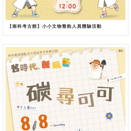
【南科考古館】小小文物整飭人員體驗活動