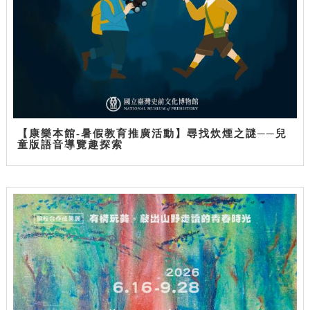
【康樂本館-暑假教育推廣活動】尋找炊煙之謎──兒
童版語音導覽趣探索