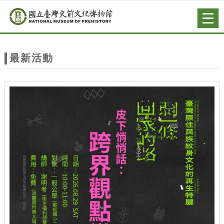
跳到主要內容
網站導覽
Togg
navig
網
站
最新活動
主
題