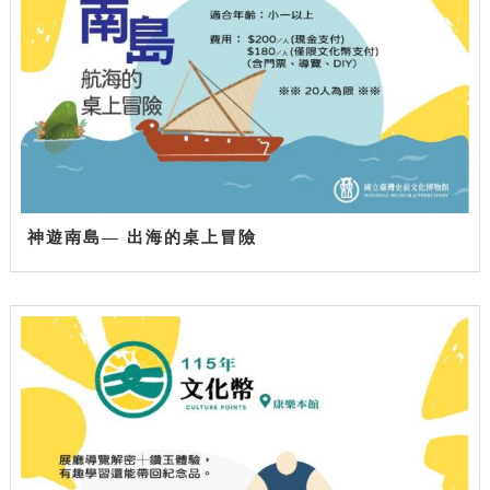
神遊南島— 出海的桌上冒險