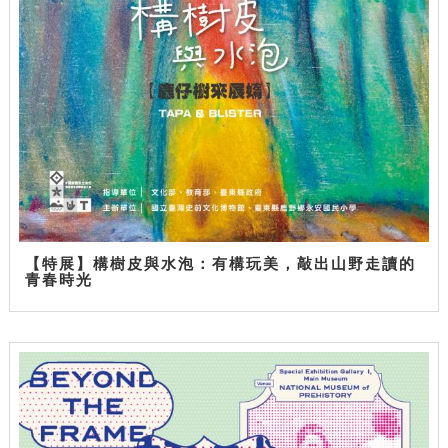
【特展】構樹皮與水泡：有構玩美，敲出山野走讀的
青春時光