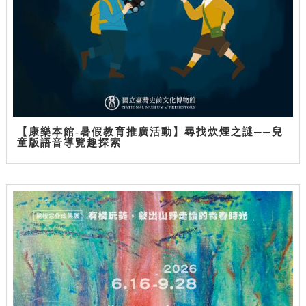
【康樂本館-暑假教育推廣活動】尋找炊煙之謎──兒
童版語音導覽趣探索