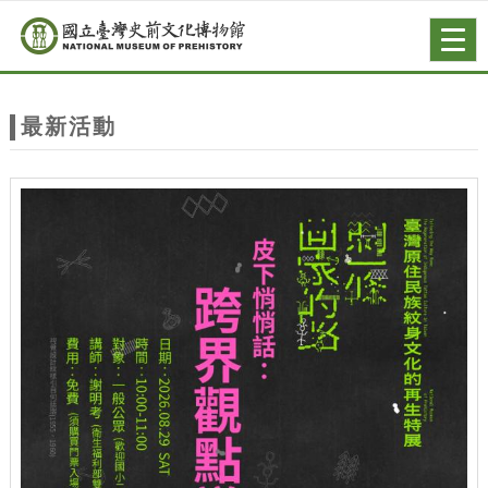
跳到主要內容
網站導覽
Togg
navig
網
站
最新活動
主
題