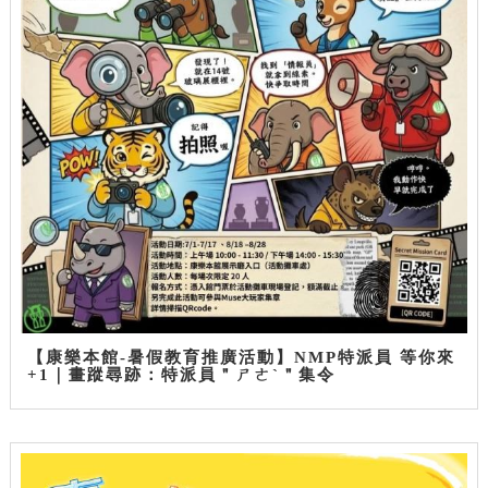
【康樂本館-暑假教育推廣活動】NMP特派員 等你來
+1｜畫蹤尋跡：特派員＂ㄕㄜˋ＂集令