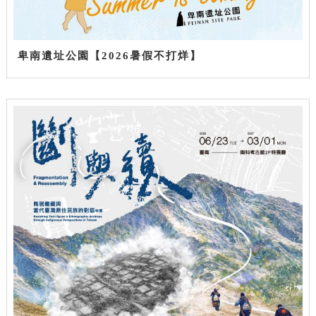
卑南遺址公園【2026暑假不打烊】