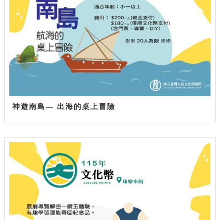
神遊南島— 出海的桌上冒險