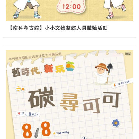
【南科考古館】小小文物整飭人員體驗活動