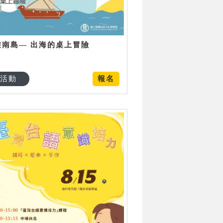
遊南島— 出海的桌上冒險
活動
報名