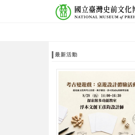
跳到主要內容
網站導覽
網
站
最新活動
主
題