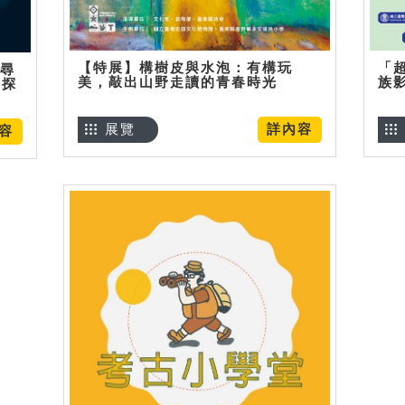
【特展】構樹皮與水泡：有構玩
「
】尋
美，敲出山野走讀的青春時光
族
趣探
展覽
詳內容
容