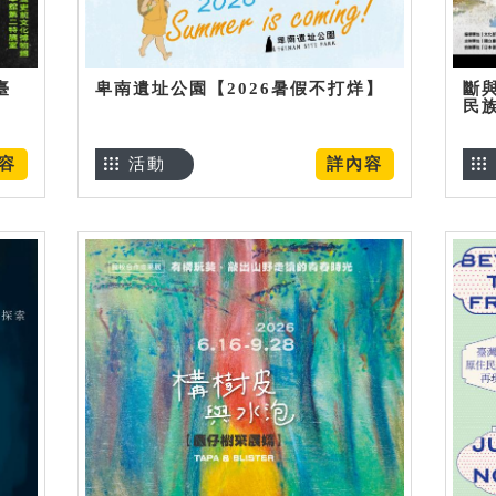
臺
卑南遺址公園【2026暑假不打烊】
斷
民
容
活動
詳內容