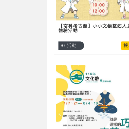
【南科考古館】小小文物整飭人
體驗活動
活動
報