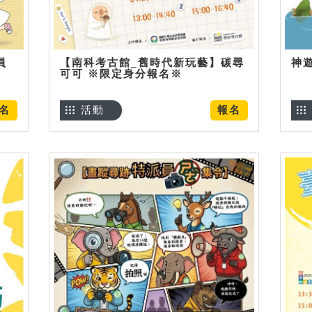
員
【南科考古館_舊時代新玩藝】碳尋
神
可可 ※限定身分報名※
名
活動
報名