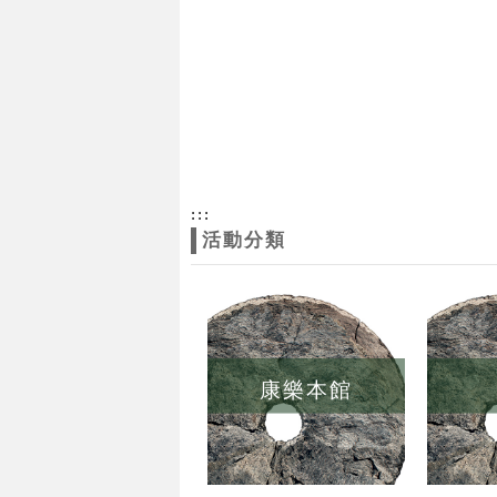
:::
活動分類
康樂本館