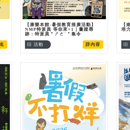
【康樂本館-暑假教育推廣活動】
【
NMP特派員 等你來+1｜畫蹤尋
培
跡：特派員＂ㄕㄜˋ＂集令
名
活動
詳內容