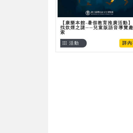
【康樂本館-暑假教育推廣活動
找炊煙之謎──兒童版語音導覽
索
活動
詳內