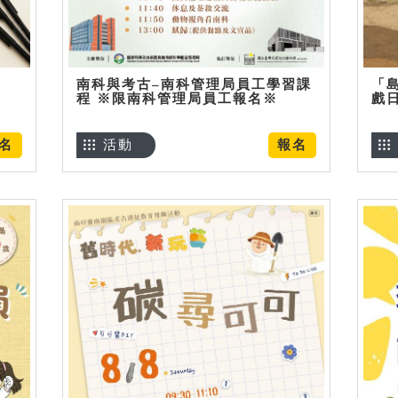
南科與考古–南科管理局員工學習課
「
程 ※限南科管理局員工報名※
戲
名
活動
報名