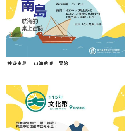
神遊南島— 出海的桌上冒險