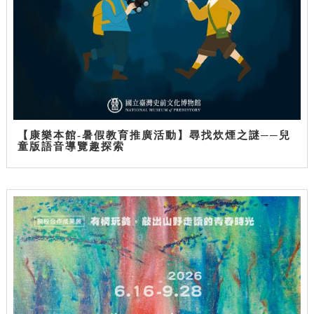
【康樂本館-暑假教育推廣活動】尋找炊煙之謎──兒
童版語音導覽趣探索