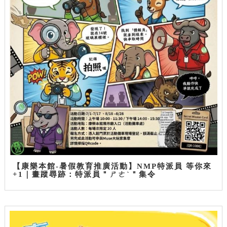
【康樂本館-暑假教育推廣活動】NMP特派員 等你來
+1｜畫蹤尋跡：特派員＂ㄕㄜˋ＂集令