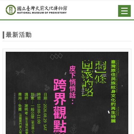
跳到主要內容
網站導覽
Togg
navig
網
站
最新活動
主
題