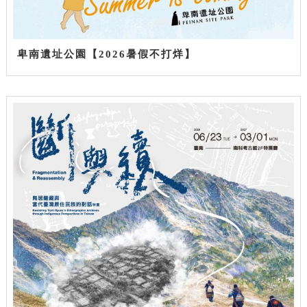
卑南遺址公園【2026暑假不打烊】