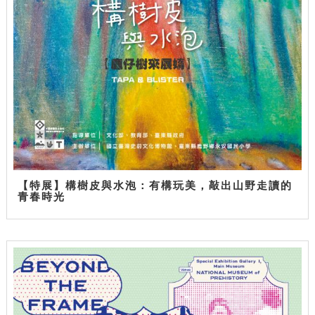
【特展】構樹皮與水泡：有構玩美，敲出山野走讀的
青春時光