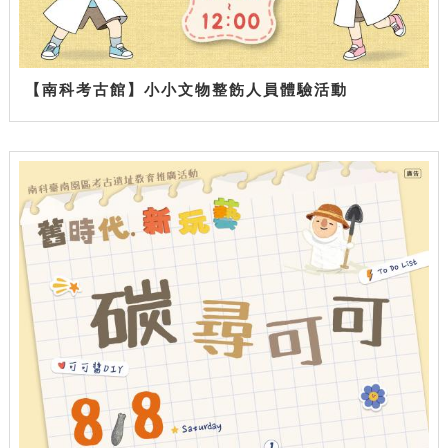
【南科考古館】小小文物整飭人員體驗活動