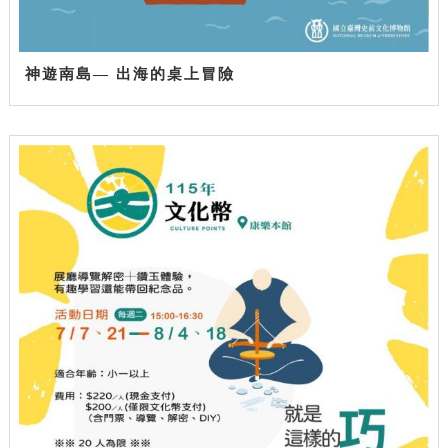
神遊南島— 出海的桌上冒險