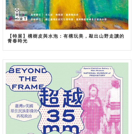
【特展】構樹皮與水泡：有構玩美，敲出山野走讀的
青春時光