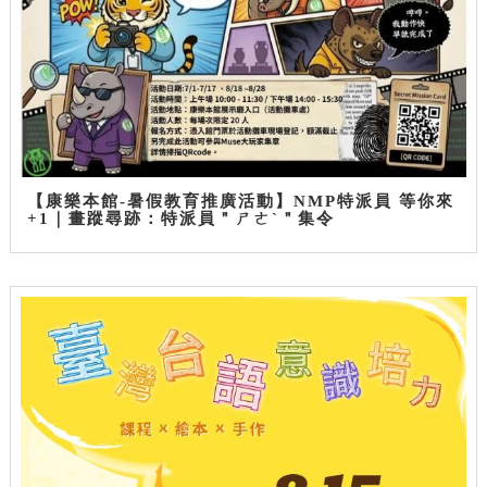
【康樂本館-暑假教育推廣活動】NMP特派員 等你來
+1｜畫蹤尋跡：特派員＂ㄕㄜˋ＂集令