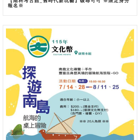
【南科考古館_舊時代新玩藝】碳尋可可 ※限定身分
報名※