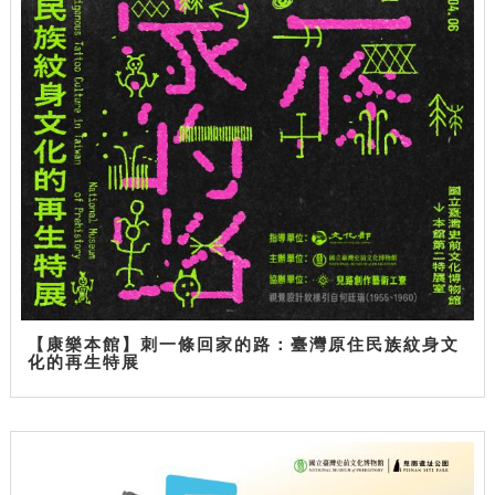
【康樂本館】刺一條回家的路：臺灣原住民族紋身文
化的再生特展