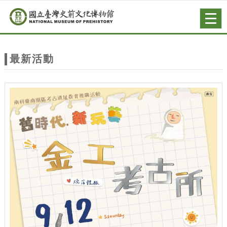
跳到主要內容
網站導覽
Togg
navig
網
站
最新活動
主
題