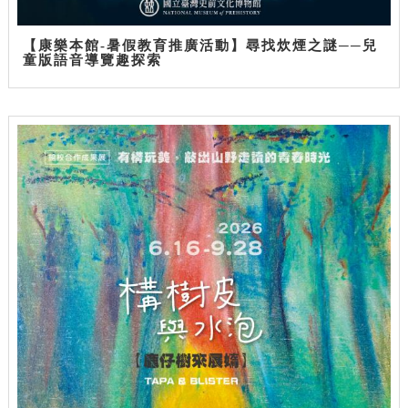
【康樂本館-暑假教育推廣活動】尋找炊煙之謎──兒
童版語音導覽趣探索