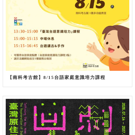
【南科考古館】8/15台語家庭意識培力課程