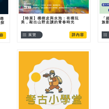
【特展】構樹皮與水泡：有構玩
「
】尋
美，敲出山野走讀的青春時光
族
趣探
展覽
詳內容
容