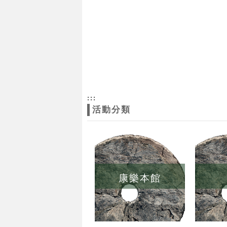
:::
活動分類
康樂本館