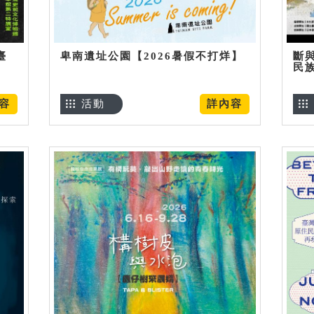
臺
卑南遺址公園【2026暑假不打烊】
斷
民
容
活動
詳內容