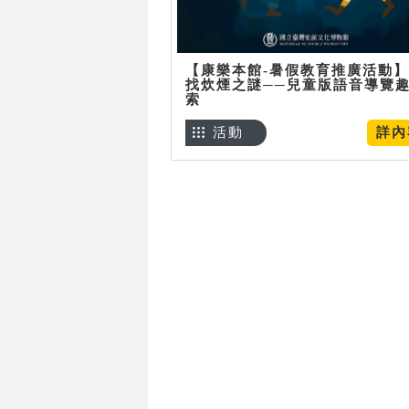
【康樂本館-暑假教育推廣活動
找炊煙之謎──兒童版語音導覽
索
活動
詳內