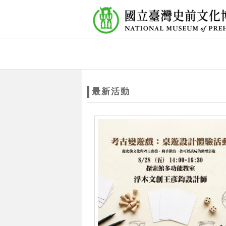
跳到主要內容
網站導覽
網
站
最新活動
主
題