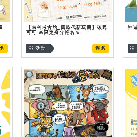
員
【南科考古館_舊時代新玩藝】碳尋
神
可可 ※限定身分報名※
名
活動
報名