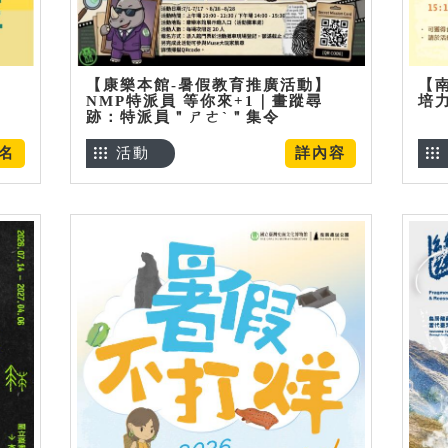
【康樂本館-暑假教育推廣活動】
【
NMP特派員 等你來+1｜畫蹤尋
培
跡：特派員＂ㄕㄜˋ＂集令
名
活動
詳內容