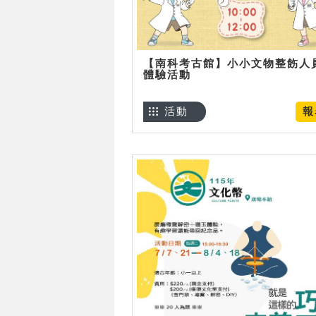
【南科考古館】小小文物整飭人
體驗活動
活動
報