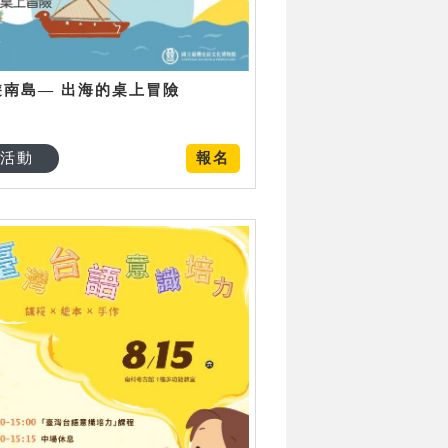
遊南島— 出海的桌上冒險
活動
報名