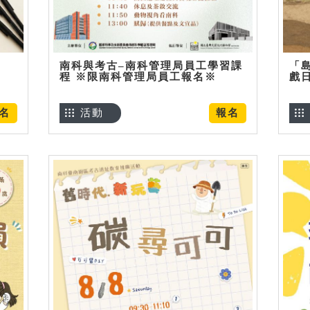
南科與考古–南科管理局員工學習課
「
程 ※限南科管理局員工報名※
戲
名
活動
報名