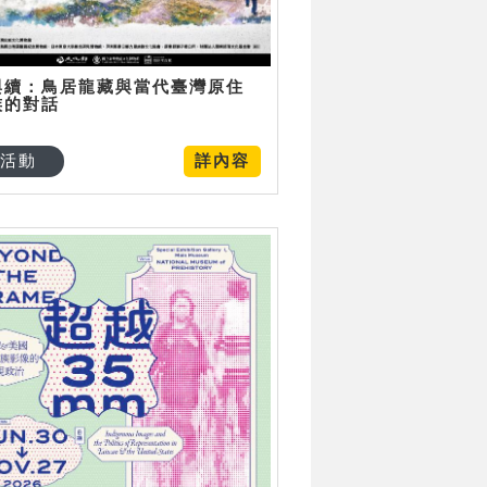
與續：鳥居龍藏與當代臺灣原住
族的對話
活動
詳內容