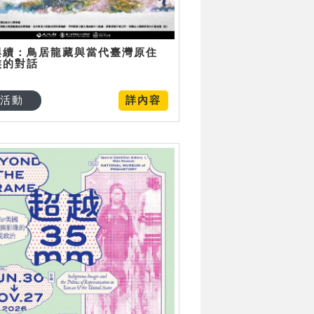
與續：鳥居龍藏與當代臺灣原住
族的對話
活動
詳內容