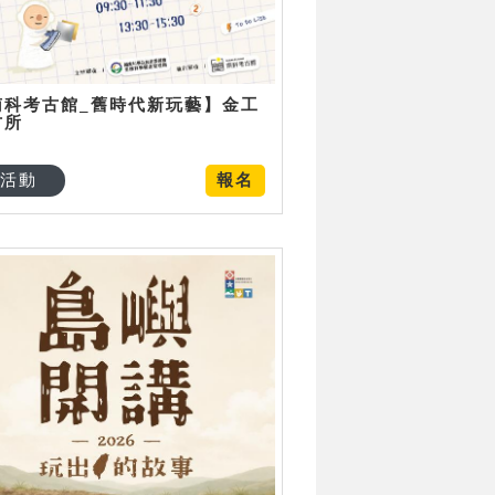
南科考古館_舊時代新玩藝】金工
古所
活動
報名