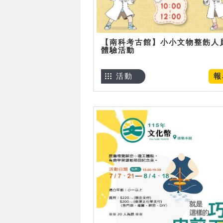
【南科考古館】小小文物整飭人
體驗活動
活動
報