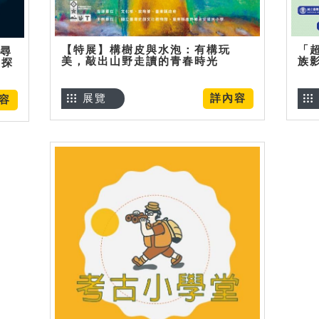
【特展】構樹皮與水泡：有構玩
「
】尋
美，敲出山野走讀的青春時光
族
趣探
展覽
詳內容
容