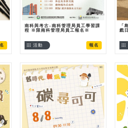
南科與考古–南科管理局員工學習課
「
程 ※限南科管理局員工報名※
戲
名
活動
報名