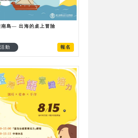
遊南島— 出海的桌上冒險
活動
報名