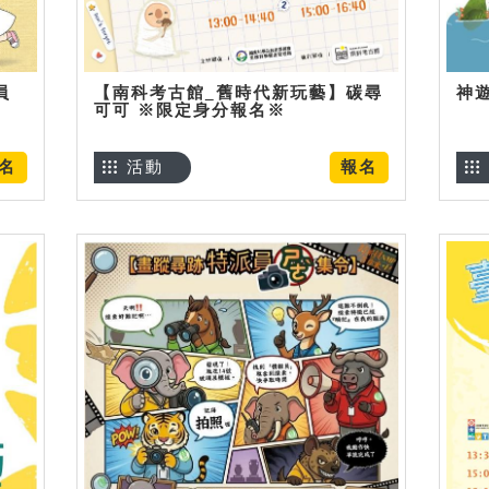
員
【南科考古館_舊時代新玩藝】碳尋
神
可可 ※限定身分報名※
名
活動
報名