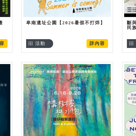
臺
卑南遺址公園【2026暑假不打烊】
斷
民
容
活動
詳內容