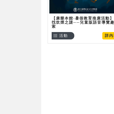
【康樂本館-暑假教育推廣活動
找炊煙之謎──兒童版語音導覽
索
活動
詳內