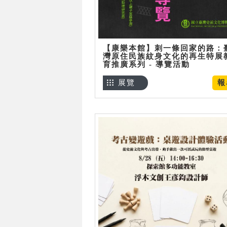
【康樂本館】刺一條回家的路：
灣原住民族紋身文化的再生特展
育推廣系列 - 導覽活動
展覽
報