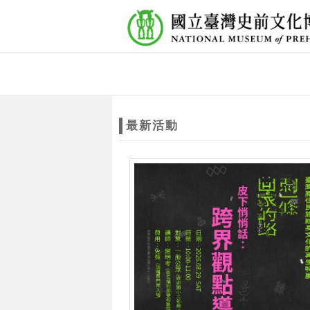
跳到主要內容
網站導覽
網
站
最新活動
主
題