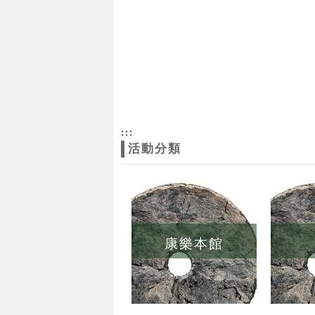
:::
活動分類
康樂本館