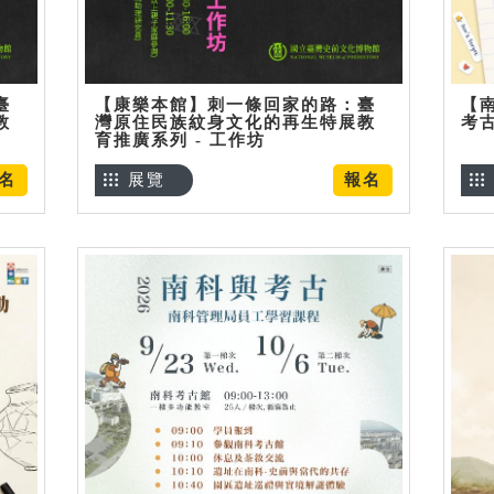
臺
【康樂本館】刺一條回家的路：臺
【
教
灣原住民族紋身文化的再生特展教
考
育推廣系列 - 工作坊
名
展覽
報名