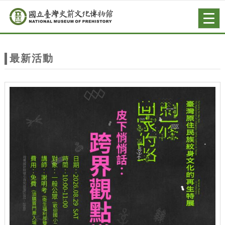
跳到主要內容
網站導覽
Togg
navig
網
站
最新活動
主
題