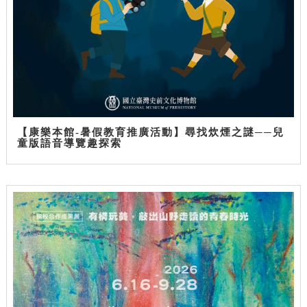
【康樂本館-暑假教育推廣活動】尋找炊煙之謎──兒
童版語音導覽趣探索