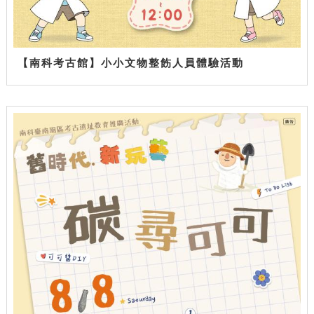
【南科考古館】小小文物整飭人員體驗活動