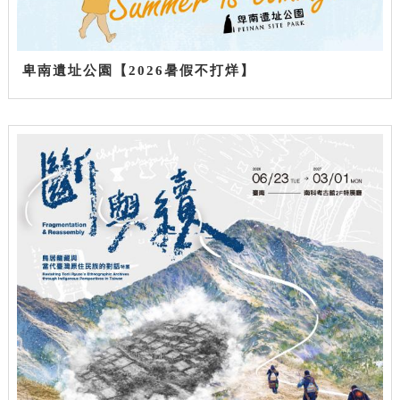
卑南遺址公園【2026暑假不打烊】