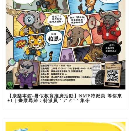
【康樂本館-暑假教育推廣活動】NMP特派員 等你來
+1｜畫蹤尋跡：特派員＂ㄕㄜˋ＂集令