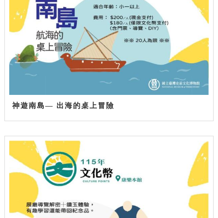
神遊南島— 出海的桌上冒險