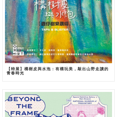
【特展】構樹皮與水泡：有構玩美，敲出山野走讀的
青春時光