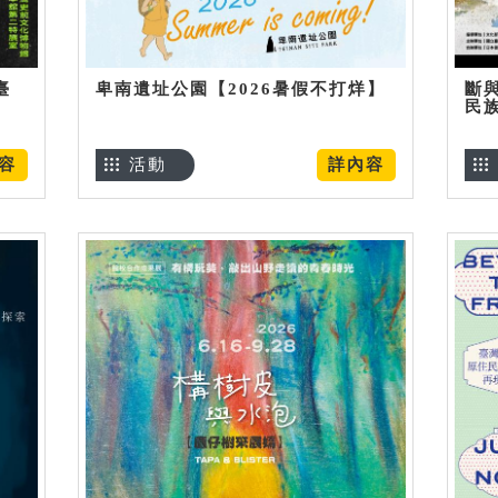
臺
卑南遺址公園【2026暑假不打烊】
斷
民
容
活動
詳內容