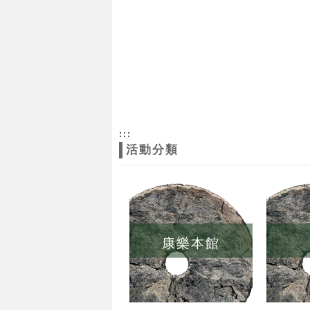
:::
活動分類
康樂本館