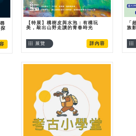
【特展】構樹皮與水泡：有構玩
「
】尋
美，敲出山野走讀的青春時光
族
趣探
展覽
詳內容
容