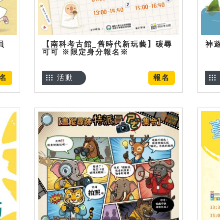
員
【南科考古館_舊時代新玩藝】碳尋
神
可可 ※限定身分報名※
名
活動
報名