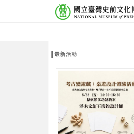
跳到主要內容
網站導覽
網
站
最新活動
主
題