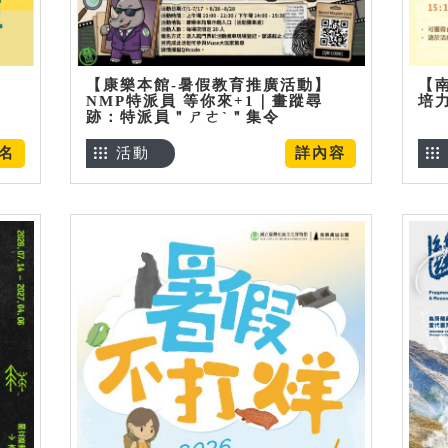
【康樂本館-暑假教育推廣活動】
【
NMP特派員 等你來+1｜畫蹤尋
培
跡：特派員＂ㄕㄜˋ＂集令
名
活動
詳內容