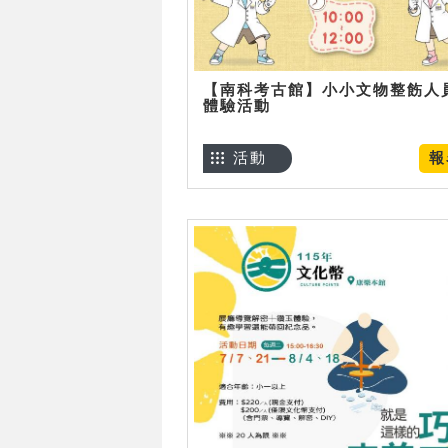
【南科考古館】小小文物整飭人
體驗活動
活動
報