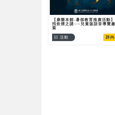
【康樂本館-暑假教育推廣活動
找炊煙之謎──兒童版語音導覽
索
活動
詳內