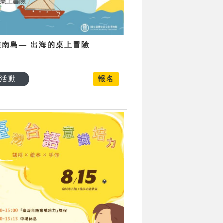
遊南島— 出海的桌上冒險
活動
報名