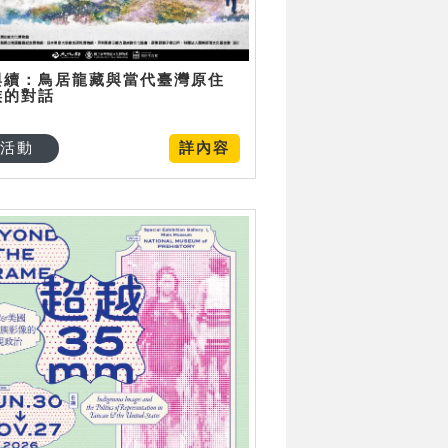
與續：鳥居龍藏與當代臺灣原住
族的對話
活動
詳內容