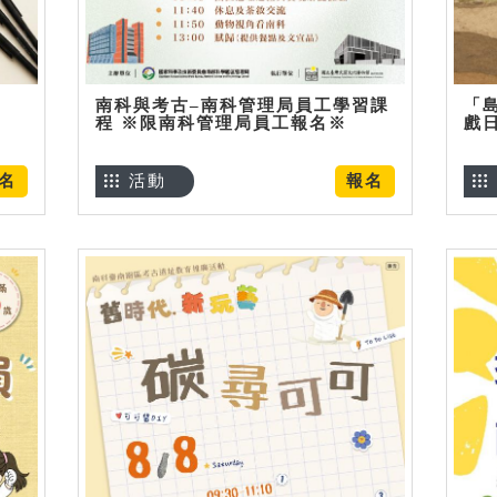
南科與考古–南科管理局員工學習課
「
程 ※限南科管理局員工報名※
戲
名
活動
報名