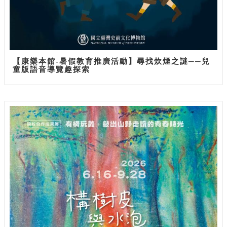
【康樂本館-暑假教育推廣活動】尋找炊煙之謎──兒
童版語音導覽趣探索