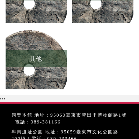
其他
:::
康樂本館 地址：95060臺東市豐田里博物館路1號
| 電話：089-381166
卑南遺址公園 地址：95059臺東市文化公園路
200號 | 電話：089-233466