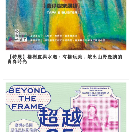
【特展】構樹皮與水泡：有構玩美，敲出山野走讀的
青春時光