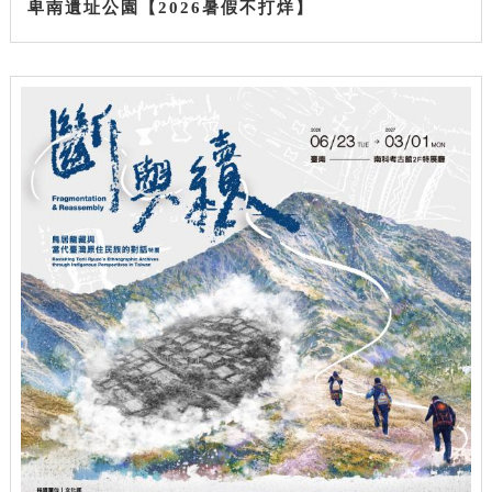
卑南遺址公園【2026暑假不打烊】