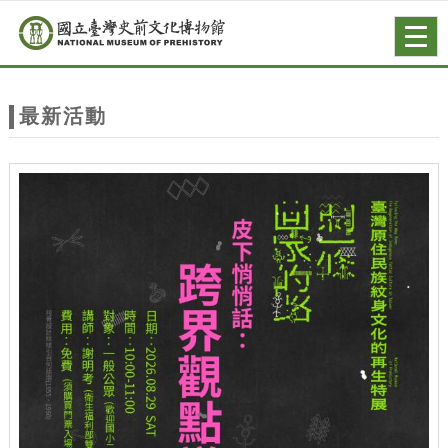
跳到主要內容
網站導覽
Togg
navig
網
站
最新活動
主
題