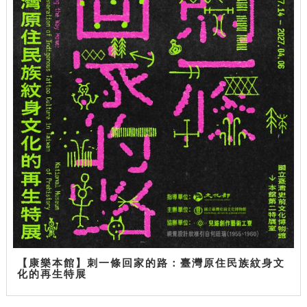
【康樂本館】刺一條回家的路：臺灣原住民族紋身文
化的再生特展