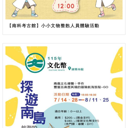
【南科考古館】小小文物整飭人員體驗活動