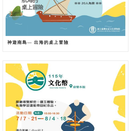
神遊南島— 出海的桌上冒險