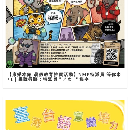
【康樂本館-暑假教育推廣活動】NMP特派員 等你來
+1｜畫蹤尋跡：特派員＂ㄕㄜˋ＂集令