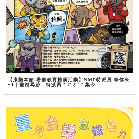
【康樂本館-暑假教育推廣活動】NMP特派員 等你來
+1｜畫蹤尋跡：特派員＂ㄕㄜˋ＂集令