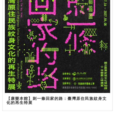
【康樂本館】刺一條回家的路：臺灣原住民族紋身文
化的再生特展