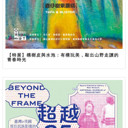
【特展】構樹皮與水泡：有構玩美，敲出山野走讀的
青春時光