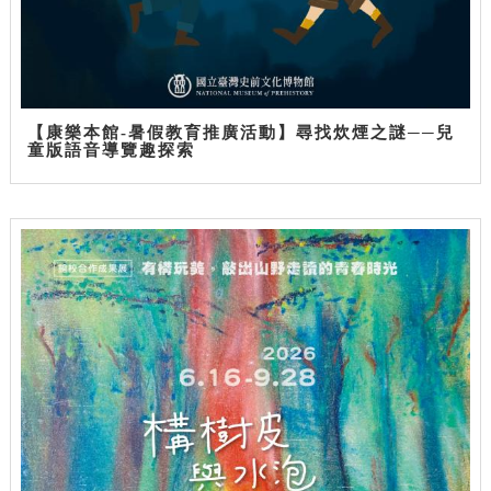
【康樂本館-暑假教育推廣活動】尋找炊煙之謎──兒
童版語音導覽趣探索