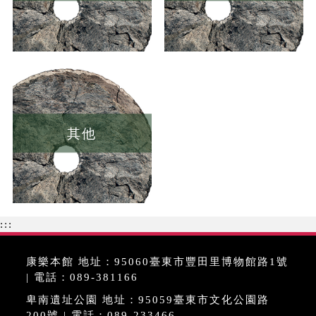
其他
:::
康樂本館 地址：95060臺東市豐田里博物館路1號
| 電話：089-381166
卑南遺址公園 地址：95059臺東市文化公園路
200號 | 電話：089-233466