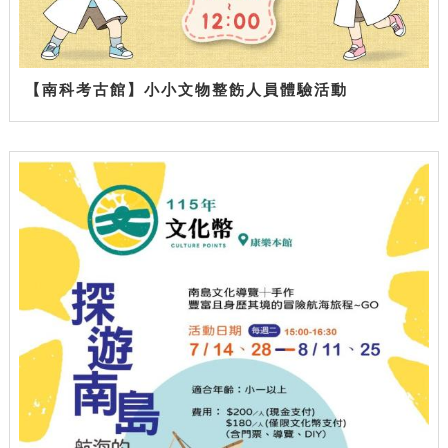
【南科考古館】小小文物整飭人員體驗活動