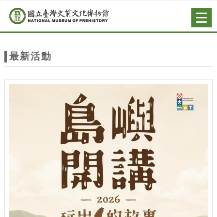
跳到主要內容
網站導覽
Togg
navig
網
站
最新活動
主
題