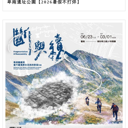
卑南遺址公園【2026暑假不打烊】