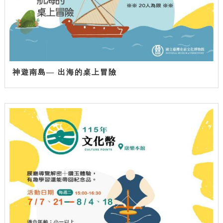
神遊南島— 出海的桌上冒險