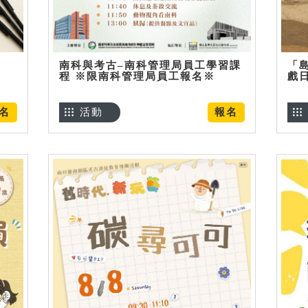
南科與考古–南科管理局員工學習課
「
程 ※限南科管理局員工報名※
戲
名
活動
報名