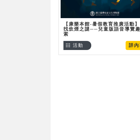
【康樂本館-暑假教育推廣活動
找炊煙之謎──兒童版語音導覽
索
活動
詳內