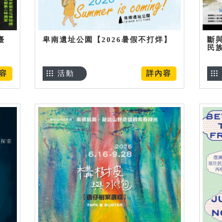
臺
卑南遺址公園【2026暑假不打烊】
斷
民
容
活動
詳內容