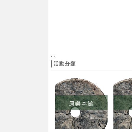
:::
活動分類
康樂本館