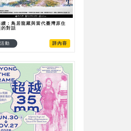
與續：鳥居龍藏與當代臺灣原住
族的對話
活動
詳內容