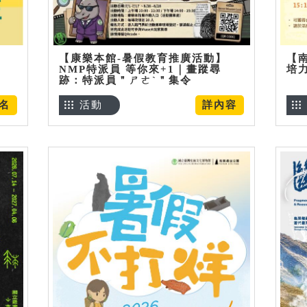
【康樂本館-暑假教育推廣活動】
【
NMP特派員 等你來+1｜畫蹤尋
培
跡：特派員＂ㄕㄜˋ＂集令
名
活動
詳內容