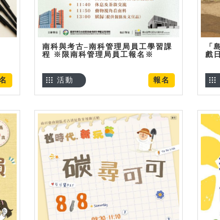
南科與考古–南科管理局員工學習課
「
程 ※限南科管理局員工報名※
戲
名
活動
報名