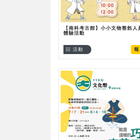
【南科考古館】小小文物整飭人
體驗活動
活動
報