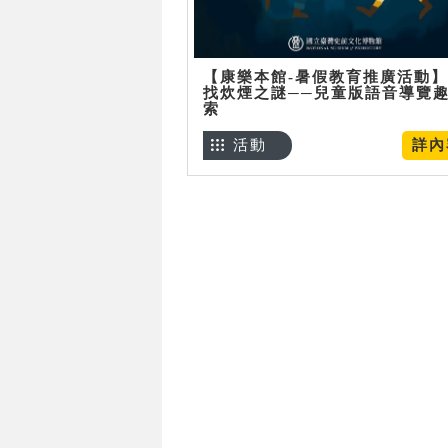
【康樂本館-暑假教育推廣活動
找炊煙之謎──兒童版語音導覽
索
活動
詳內