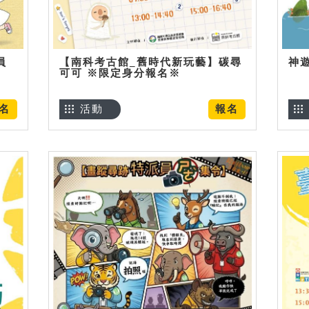
員
【南科考古館_舊時代新玩藝】碳尋
神
可可 ※限定身分報名※
名
活動
報名