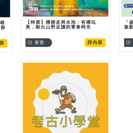
【特展】構樹皮與水泡：有構玩
「
】尋
美，敲出山野走讀的青春時光
族
趣探
展覽
詳內容
容