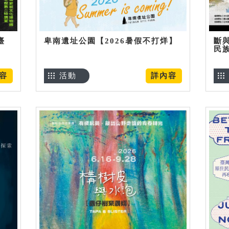
臺
卑南遺址公園【2026暑假不打烊】
斷
民
容
活動
詳內容