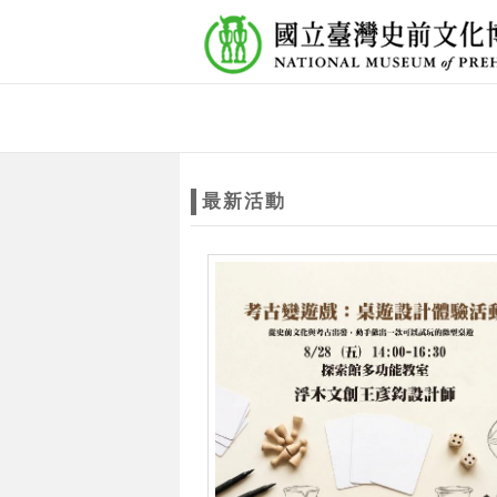
跳到主要內容
網站導覽
網
站
最新活動
主
題