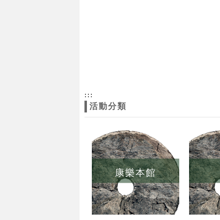
:::
活動分類
康樂本館