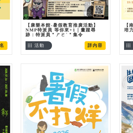
【康樂本館-暑假教育推廣活動】
【
NMP特派員 等你來+1｜畫蹤尋
培
跡：特派員＂ㄕㄜˋ＂集令
名
活動
詳內容