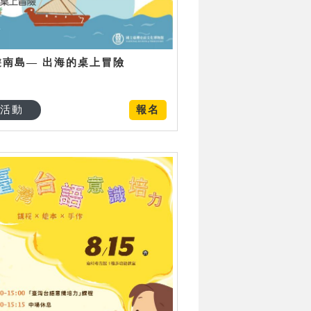
遊南島— 出海的桌上冒險
活動
報名