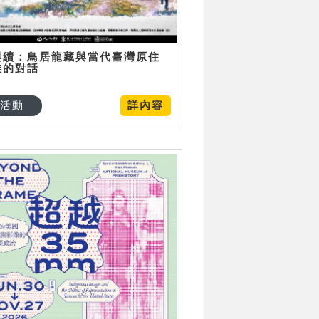
與續：鳥居龍藏與當代臺灣原住
族的對話
活動
詳內容