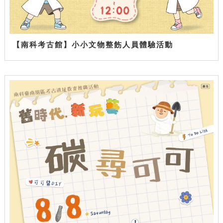
【南科考古館】小小文物整飭人員體驗活動