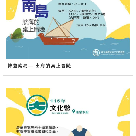
神遊南島— 出海的桌上冒險