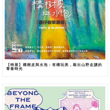
【特展】構樹皮與水泡：有構玩美，敲出山野走讀的
青春時光