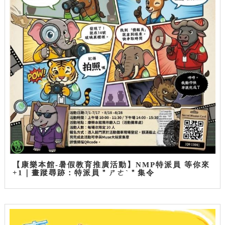
【康樂本館-暑假教育推廣活動】NMP特派員 等你來
+1｜畫蹤尋跡：特派員＂ㄕㄜˋ＂集令