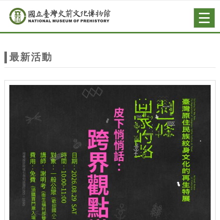
跳到主要內容
網站導覽
Togg
navig
網
站
最新活動
主
題