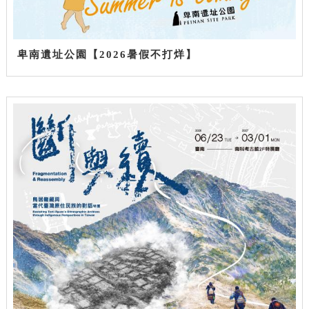
卑南遺址公園【2026暑假不打烊】