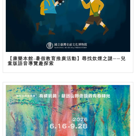
【康樂本館-暑假教育推廣活動】尋找炊煙之謎──兒
童版語音導覽趣探索