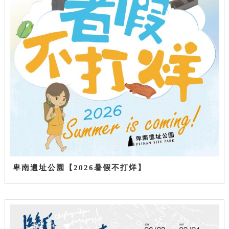
卑南遺址公園【2026暑假不打烊】