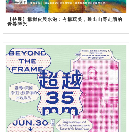
【特展】構樹皮與水泡：有構玩美，敲出山野走讀的
青春時光