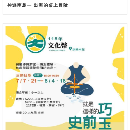
神遊南島— 出海的桌上冒險