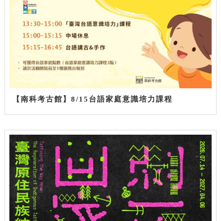
【南科考古館】8/15台語家庭意識培力課程