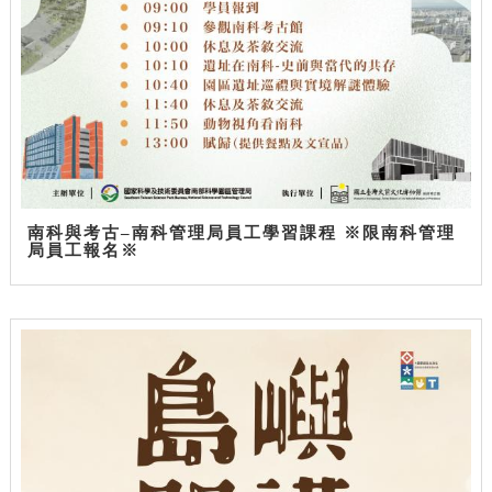
南科與考古–南科管理局員工學習課程 ※限南科管理
局員工報名※