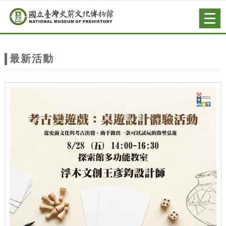
跳到主要內容
網站導覽
Togg
navig
網
站
最新活動
主
題