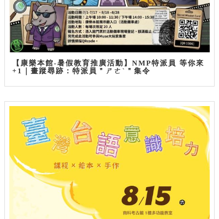
【康樂本館-暑假教育推廣活動】NMP特派員 等你來
+1｜畫蹤尋跡：特派員＂ㄕㄜˋ＂集令