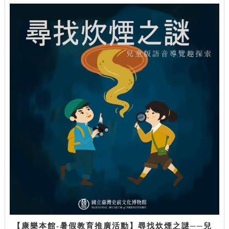
【康樂本館-暑假教育推廣活動】尋找炊煙之謎──兒