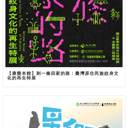
【康樂本館】刺一條回家的路：臺灣原住民族紋身文
化的再生特展