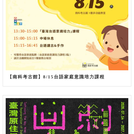
【南科考古館】8/15台語家庭意識培力課程