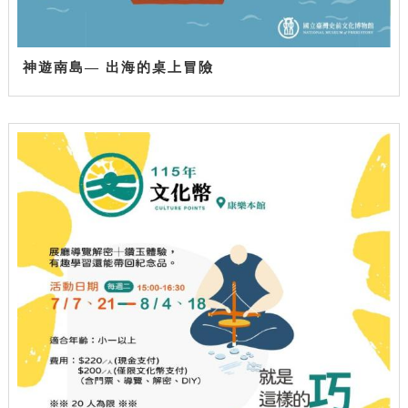
神遊南島— 出海的桌上冒險