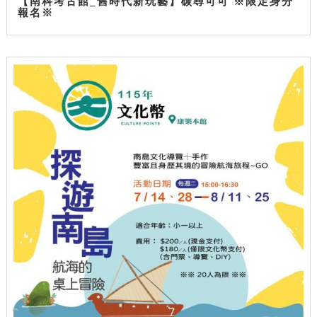
【南科考古館_舊時代新玩藝】碳尋可可 ※限定身分
報名※