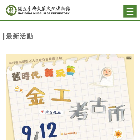
跳到主要內容
網站導覽
Togg
navig
網
站
最新活動
主
題