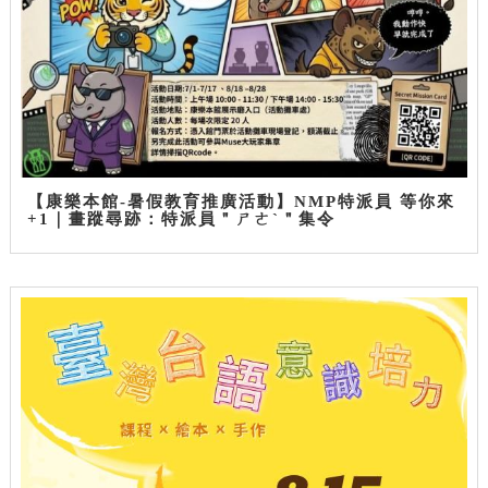
【康樂本館-暑假教育推廣活動】NMP特派員 等你來
+1｜畫蹤尋跡：特派員＂ㄕㄜˋ＂集令