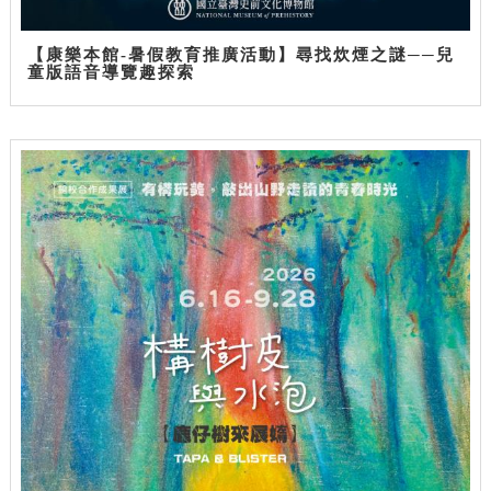
【康樂本館-暑假教育推廣活動】尋找炊煙之謎──兒
童版語音導覽趣探索