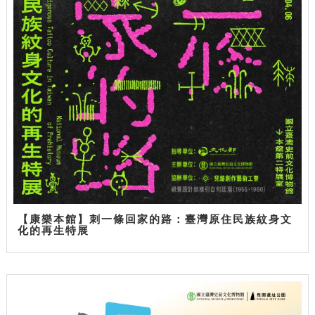
【康樂本館】刺一條回家的路：臺灣原住民族紋身文
化的再生特展