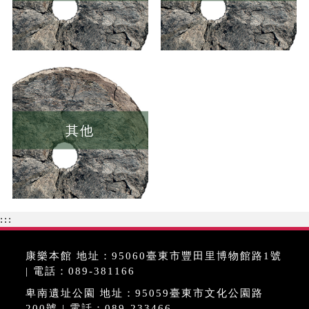
其他
:::
康樂本館 地址：95060臺東市豐田里博物館路1號
| 電話：089-381166
卑南遺址公園 地址：95059臺東市文化公園路
200號 | 電話：089-233466