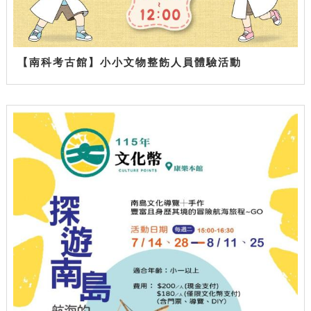
【南科考古館】小小文物整飭人員體驗活動