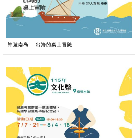
神遊南島— 出海的桌上冒險