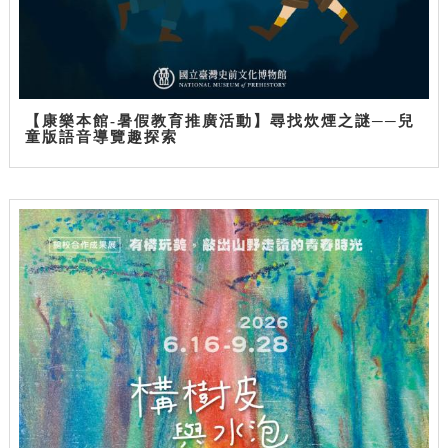
【康樂本館-暑假教育推廣活動】尋找炊煙之謎──兒
童版語音導覽趣探索