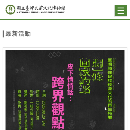
跳到主要內容
網站導覽
Togg
navig
網
站
最新活動
主
題