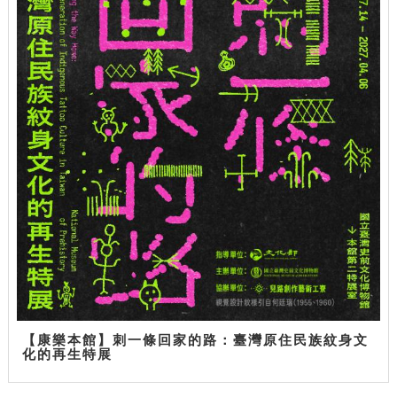
【康樂本館】刺一條回家的路：臺灣原住民族紋身文
化的再生特展