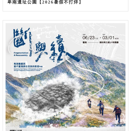
卑南遺址公園【2026暑假不打烊】