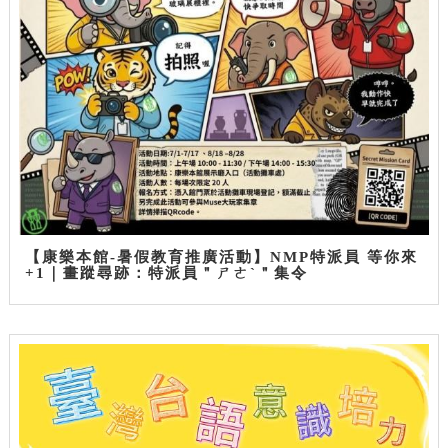
【康樂本館-暑假教育推廣活動】NMP特派員 等你來
+1｜畫蹤尋跡：特派員＂ㄕㄜˋ＂集令