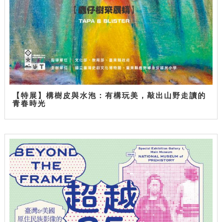
【特展】構樹皮與水泡：有構玩美，敲出山野走讀的
青春時光