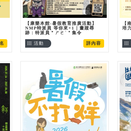
【康樂本館-暑假教育推廣活動】
【
NMP特派員 等你來+1｜畫蹤尋
培
跡：特派員＂ㄕㄜˋ＂集令
名
活動
詳內容