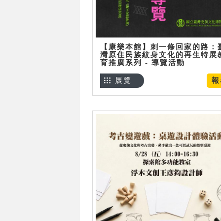
【康樂本館】刺一條回家的路：
灣原住民族紋身文化的再生特展
育推廣系列 - 導覽活動
展覽
報