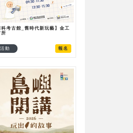
南科考古館_舊時代新玩藝】金工
古所
活動
報名