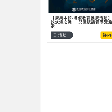
【康樂本館-暑假教育推廣活動
找炊煙之謎──兒童版語音導覽
索
活動
詳內