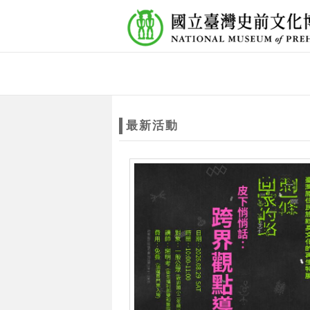
跳到主要內容
網站導覽
網
站
最新活動
主
題