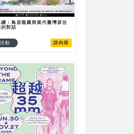
與續：鳥居龍藏與當代臺灣原住
族的對話
活動
詳內容