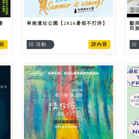
臺
卑南遺址公園【2026暑假不打烊】
斷
民
容
活動
詳內容