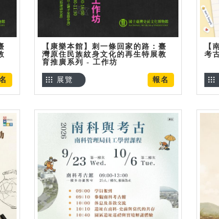
臺
【康樂本館】刺一條回家的路：臺
【
教
灣原住民族紋身文化的再生特展教
考
育推廣系列 - 工作坊
名
展覽
報名