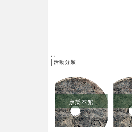
:::
活動分類
康樂本館