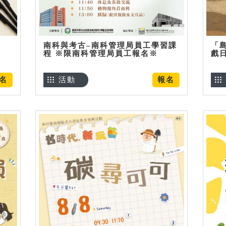
南科與考古–南科管理局員工學習課
「
程 ※限南科管理局員工報名※
戲
名
活動
報名