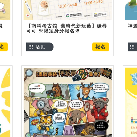
員
【南科考古館_舊時代新玩藝】碳尋
神
可可 ※限定身分報名※
名
活動
報名