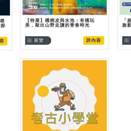
【特展】構樹皮與水泡：有構玩
「
】尋
美，敲出山野走讀的青春時光
族
趣探
展覽
詳內容
容