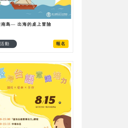
遊南島— 出海的桌上冒險
活動
報名