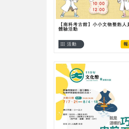
【南科考古館】小小文物整飭人
體驗活動
活動
報