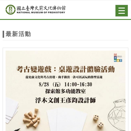
跳到主要內容
網站導覽
Togg
navig
網
站
最新活動
主
題