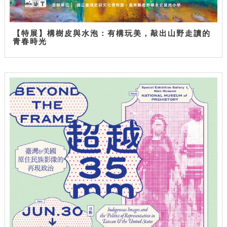
【特展】構樹皮與水泡：有構玩美，敲出山野走讀的
青春時光