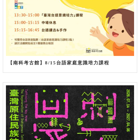
【南科考古館】8/15台語家庭意識培力課程