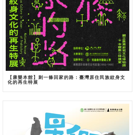
【康樂本館】刺一條回家的路：臺灣原住民族紋身文
化的再生特展