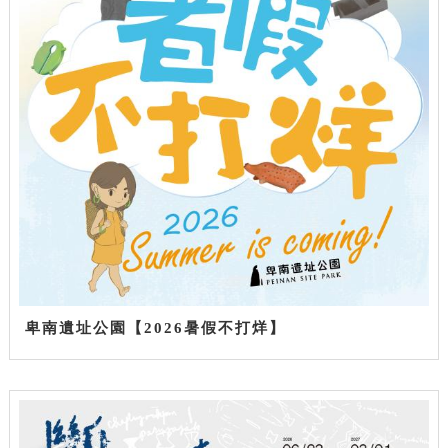
卑南遺址公園【2026暑假不打烊】