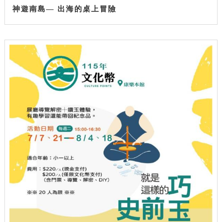
神遊南島— 出海的桌上冒險