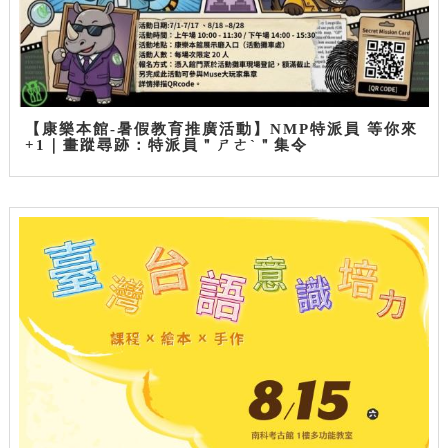
【康樂本館-暑假教育推廣活動】NMP特派員 等你來
+1｜畫蹤尋跡：特派員＂ㄕㄜˋ＂集令