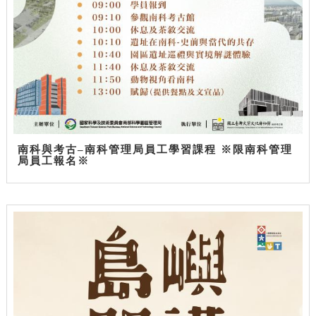
南科與考古–南科管理局員工學習課程 ※限南科管理
局員工報名※