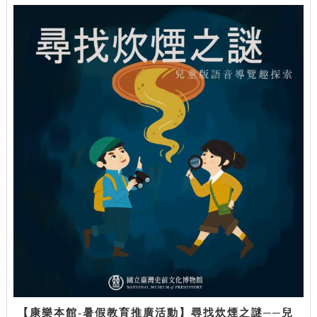
【康樂本館-暑假教育推廣活動】尋找炊煙之謎──兒