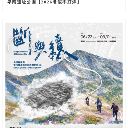
卑南遺址公園【2026暑假不打烊】