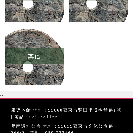
其他
:::
康樂本館 地址：95060臺東市豐田里博物館路1號
| 電話：089-381166
卑南遺址公園 地址：95059臺東市文化公園路
200號 | 電話：089-233466