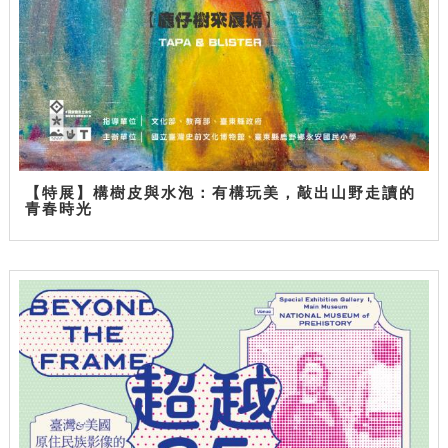
【特展】構樹皮與水泡：有構玩美，敲出山野走讀的
青春時光