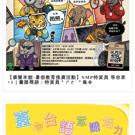
【康樂本館-暑假教育推廣活動】NMP特派員 等你來
+1｜畫蹤尋跡：特派員＂ㄕㄜˋ＂集令