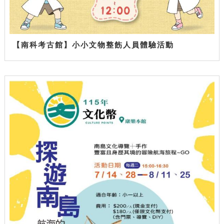
【南科考古館】小小文物整飭人員體驗活動