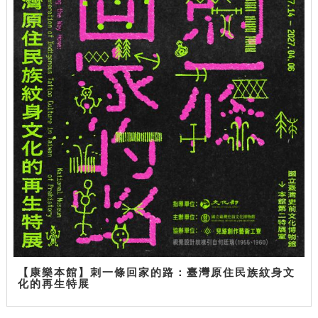
【康樂本館】刺一條回家的路：臺灣原住民族紋身文
化的再生特展