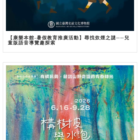
【康樂本館-暑假教育推廣活動】尋找炊煙之謎──兒
童版語音導覽趣探索