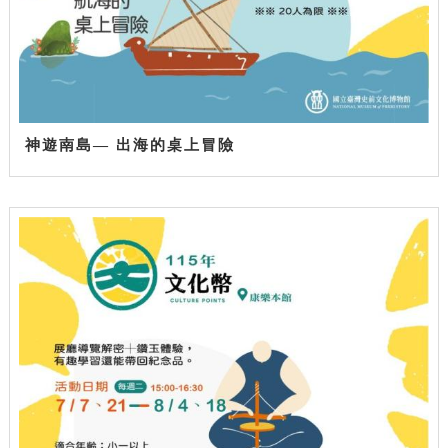
神遊南島— 出海的桌上冒險