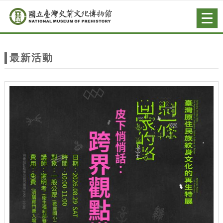
跳到主要內容
網站導覽
Togg
navig
網
站
最新活動
主
題