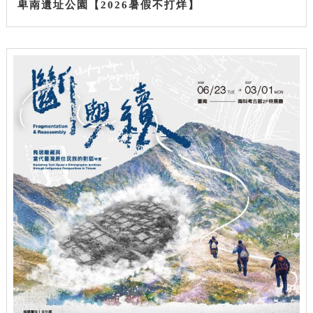
卑南遺址公園【2026暑假不打烊】