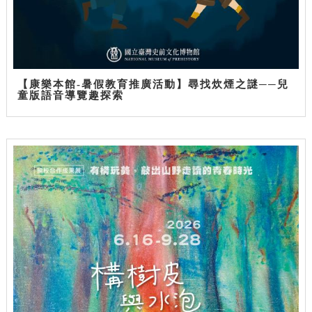
【康樂本館-暑假教育推廣活動】尋找炊煙之謎──兒
童版語音導覽趣探索