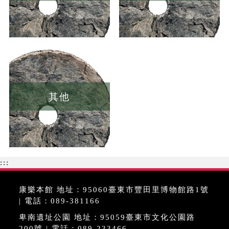
其他
:::
康樂本館 地址：95060臺東市豐田里博物館路1號
| 電話：089-381166
卑南遺址公園 地址：95059臺東市文化公園路
200號 | 電話：089-233466