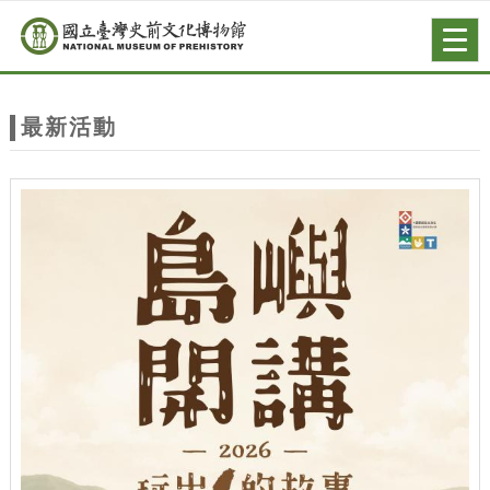
跳到主要內容
網站導覽
Togg
navig
網
站
最新活動
主
題