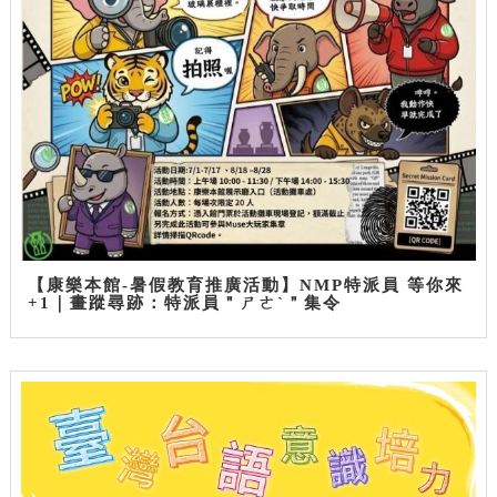
【康樂本館-暑假教育推廣活動】NMP特派員 等你來
+1｜畫蹤尋跡：特派員＂ㄕㄜˋ＂集令