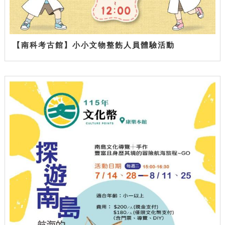
【南科考古館】小小文物整飭人員體驗活動