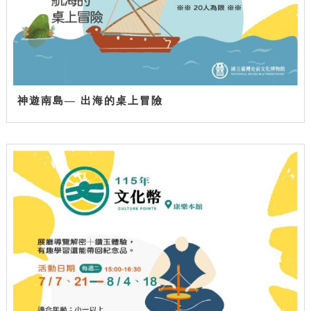
神遊南島— 出海的桌上冒險