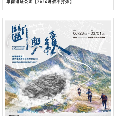
卑南遺址公園【2026暑假不打烊】