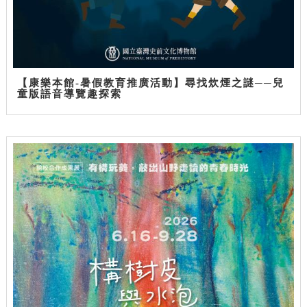
【康樂本館-暑假教育推廣活動】尋找炊煙之謎──兒
童版語音導覽趣探索