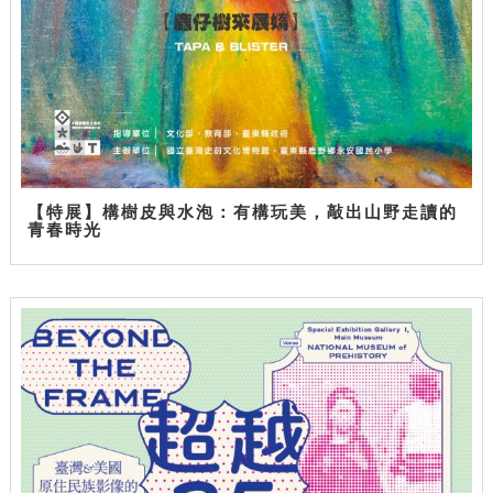
【特展】構樹皮與水泡：有構玩美，敲出山野走讀的
青春時光