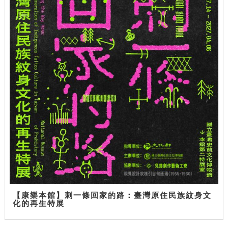
【康樂本館】刺一條回家的路：臺灣原住民族紋身文
化的再生特展