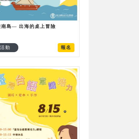
遊南島— 出海的桌上冒險
活動
報名