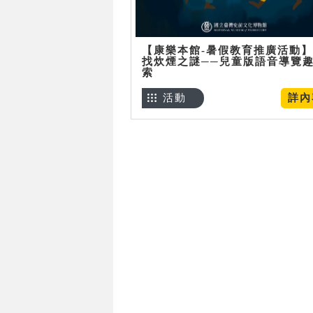
【康樂本館-暑假教育推廣活動
找炊煙之謎──兒童版語音導覽
索
活動
詳內