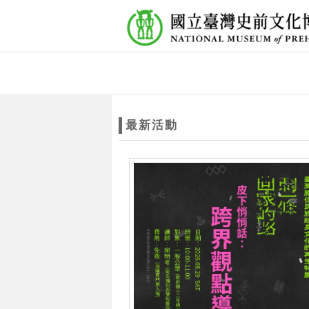
跳到主要內容
網站導覽
網
站
最新活動
主
題