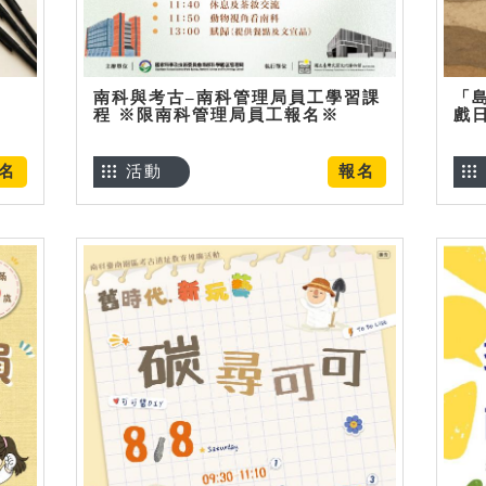
南科與考古–南科管理局員工學習課
「
程 ※限南科管理局員工報名※
戲
名
活動
報名