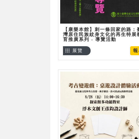
【康樂本館】刺一條回家的路：
灣原住民族紋身文化的再生特展
育推廣系列 - 導覽活動
展覽
報