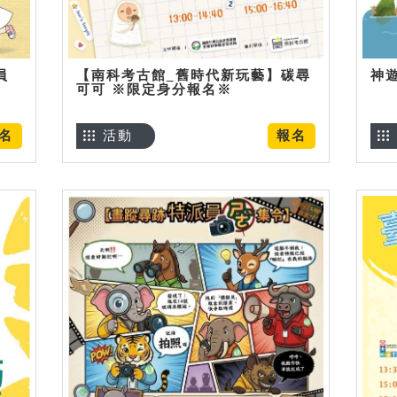
員
【南科考古館_舊時代新玩藝】碳尋
神
可可 ※限定身分報名※
名
活動
報名