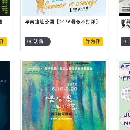
臺
卑南遺址公園【2026暑假不打烊】
斷
民
容
活動
詳內容