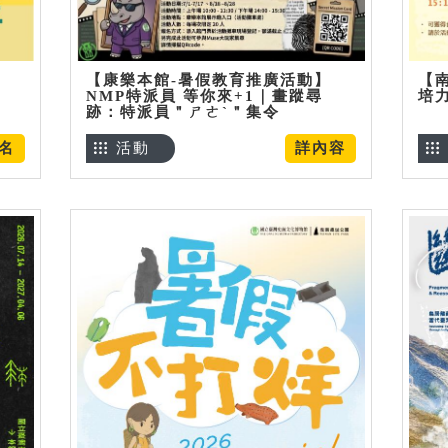
【康樂本館-暑假教育推廣活動】
【
NMP特派員 等你來+1｜畫蹤尋
培
跡：特派員＂ㄕㄜˋ＂集令
名
活動
詳內容