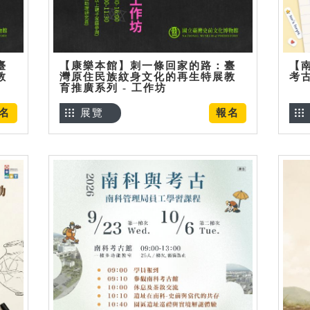
臺
【康樂本館】刺一條回家的路：臺
【
教
灣原住民族紋身文化的再生特展教
考
育推廣系列 - 工作坊
名
展覽
報名