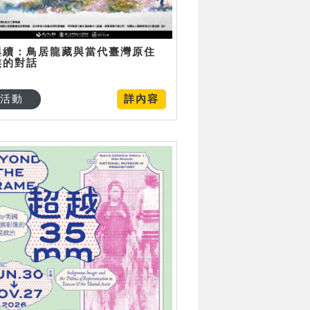
與續：鳥居龍藏與當代臺灣原住
族的對話
活動
詳內容