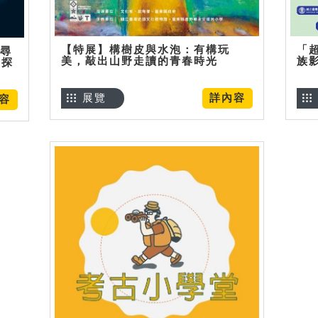
【特展】構樹皮與水泡：有構玩
「
】尋
美，敲出山野走讀的青春時光
族
趣探
展覽
詳內容
容