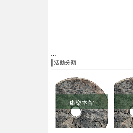
:::
活動分類
康樂本館