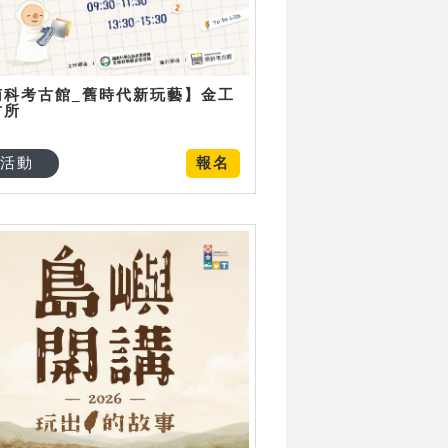
南科考古館_舊時代新玩藝】金工
古所
活動
報名