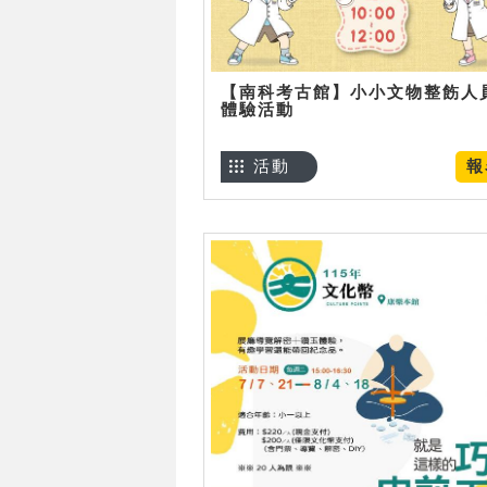
【南科考古館】小小文物整飭人
體驗活動
活動
報