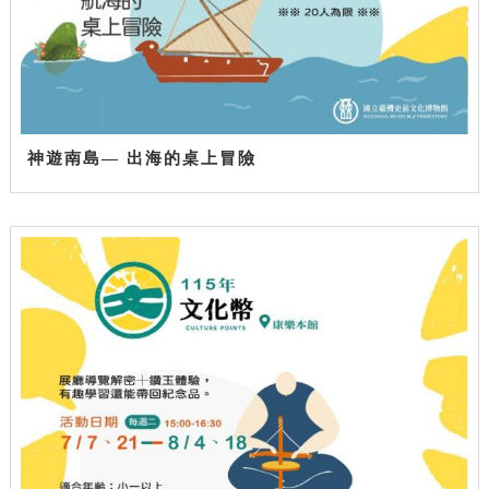
神遊南島— 出海的桌上冒險