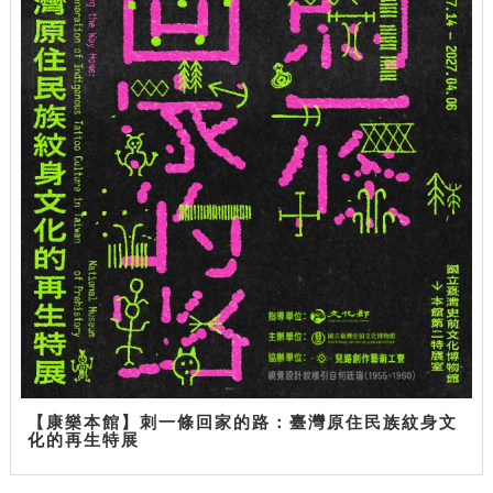
【康樂本館】刺一條回家的路：臺灣原住民族紋身文
化的再生特展