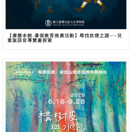
【康樂本館-暑假教育推廣活動】尋找炊煙之謎──兒
童版語音導覽趣探索