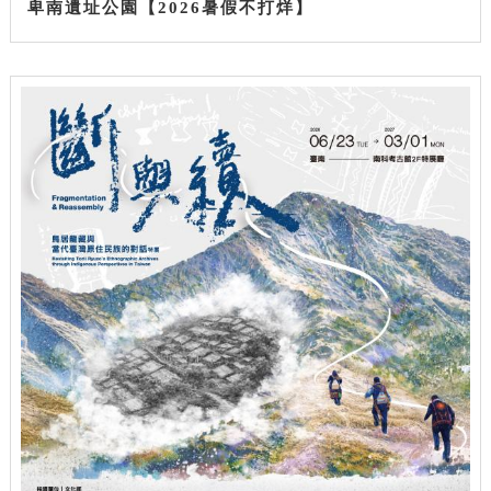
卑南遺址公園【2026暑假不打烊】