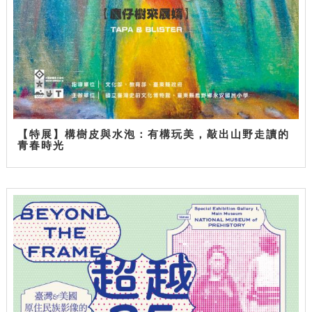
【特展】構樹皮與水泡：有構玩美，敲出山野走讀的
青春時光