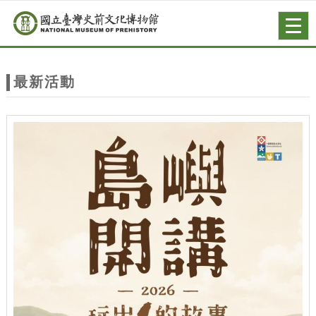
跳到主要內容
網站導覽
Togg
navig
網
站
最新活動
主
題