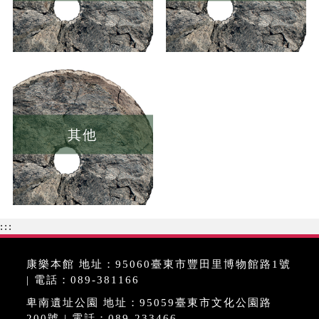
其他
:::
康樂本館 地址：95060臺東市豐田里博物館路1號
| 電話：089-381166
卑南遺址公園 地址：95059臺東市文化公園路
200號 | 電話：089-233466