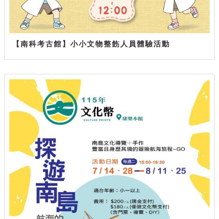
【南科考古館】小小文物整飭人員體驗活動