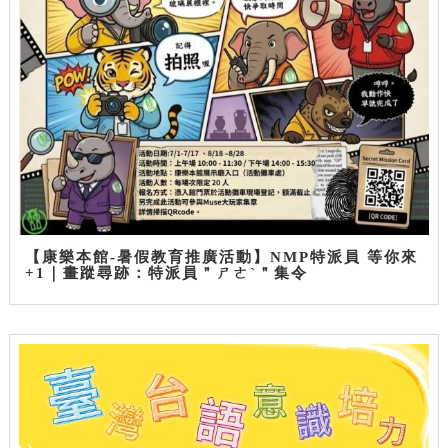
【康樂本館-暑假教育推廣活動】NMP特派員 等你來
+1｜畫蹤尋跡：特派員＂ㄕㄜˋ＂集令