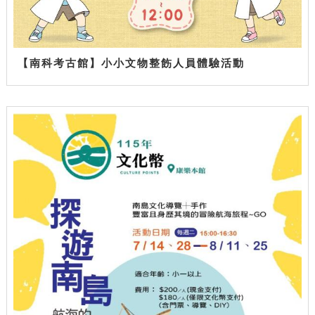
【南科考古館】小小文物整飭人員體驗活動