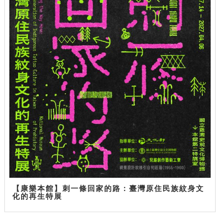
【康樂本館】刺一條回家的路：臺灣原住民族紋身文
化的再生特展