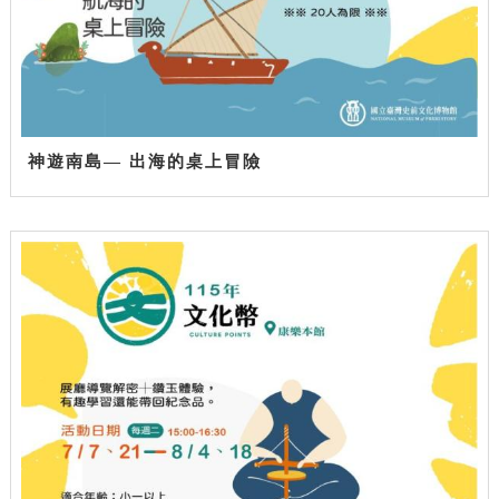
神遊南島— 出海的桌上冒險