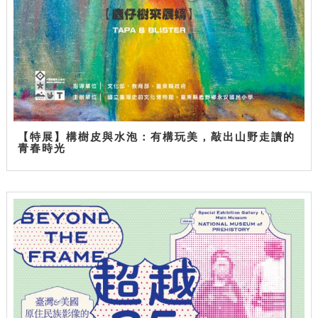
【特展】構樹皮與水泡：有構玩美，敲出山野走讀的
青春時光