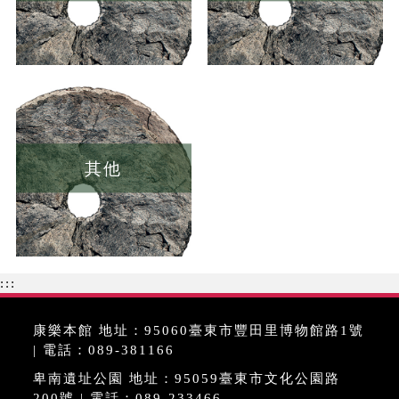
其他
:::
康樂本館 地址：95060臺東市豐田里博物館路1號
| 電話：089-381166
卑南遺址公園 地址：95059臺東市文化公園路
200號 | 電話：089-233466