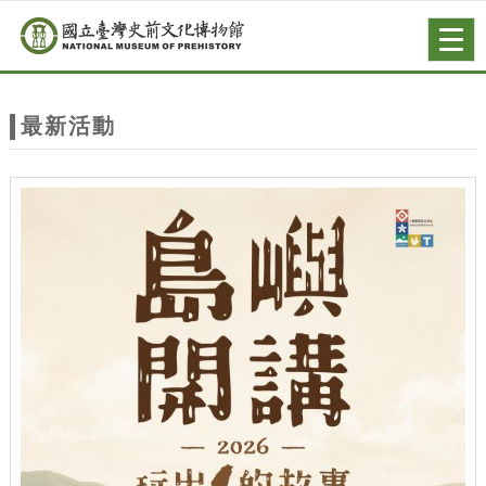
跳到主要內容
網站導覽
Togg
navig
網
站
最新活動
主
題