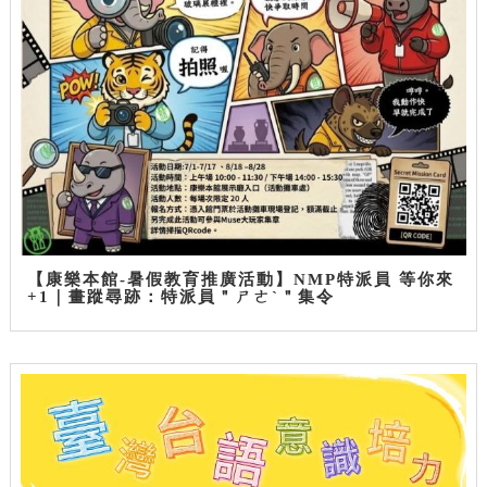
【康樂本館-暑假教育推廣活動】NMP特派員 等你來
+1｜畫蹤尋跡：特派員＂ㄕㄜˋ＂集令