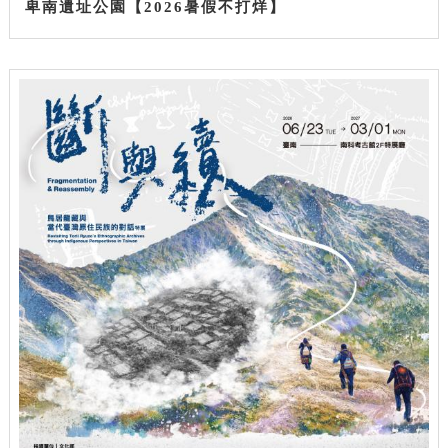
卑南遺址公園【2026暑假不打烊】