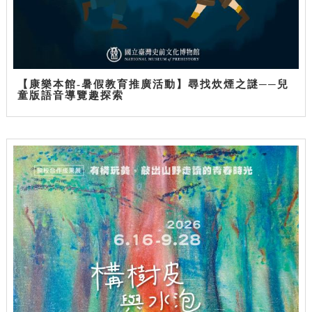
【康樂本館-暑假教育推廣活動】尋找炊煙之謎──兒
童版語音導覽趣探索