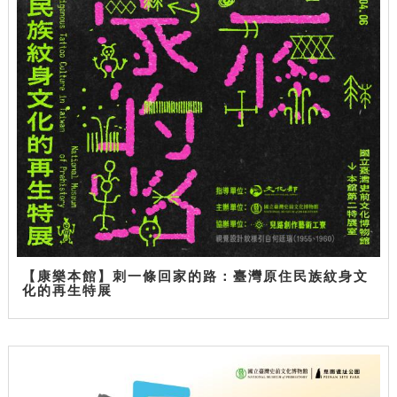
【康樂本館】刺一條回家的路：臺灣原住民族紋身文
化的再生特展