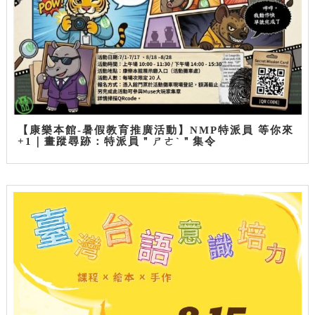
【康樂本館-暑假教育推廣活動】NMP特派員 等你來
+1｜畫蹤尋跡：特派員＂ㄕㄜˋ＂集令