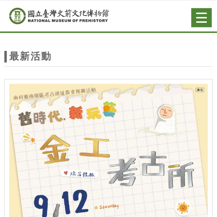
跳到主要內容
網站導覽
Togg
navig
網
站
最新活動
主
題