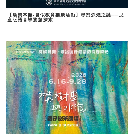
【康樂本館-暑假教育推廣活動】尋找炊煙之謎──兒
童版語音導覽趣探索