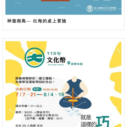
神遊南島— 出海的桌上冒險