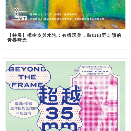
【特展】構樹皮與水泡：有構玩美，敲出山野走讀的
青春時光