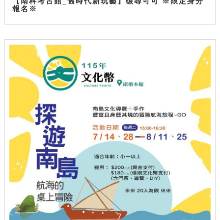
【南科考古館_舊時代新玩藝】碳尋可可 ※限定身分
報名※