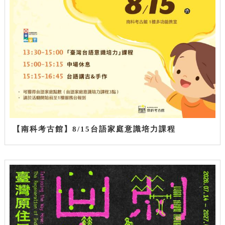
【南科考古館】8/15台語家庭意識培力課程