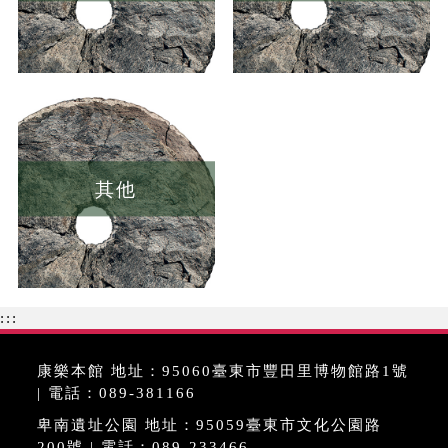
其他
:::
康樂本館 地址：95060臺東市豐田里博物館路1號
| 電話：089-381166
卑南遺址公園 地址：95059臺東市文化公園路
200號 | 電話：089-233466