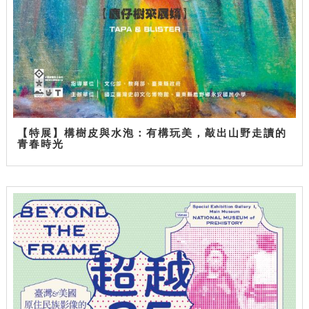
【特展】構樹皮與水泡：有構玩美，敲出山野走讀的
青春時光