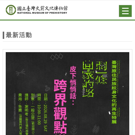
跳到主要內容
網站導覽
Togg
navig
網
站
最新活動
主
題