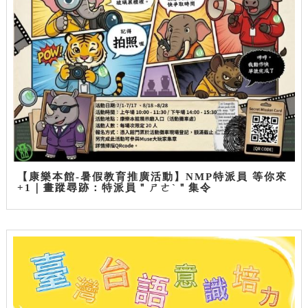
【康樂本館-暑假教育推廣活動】NMP特派員 等你來
+1｜畫蹤尋跡：特派員＂ㄕㄜˋ＂集令