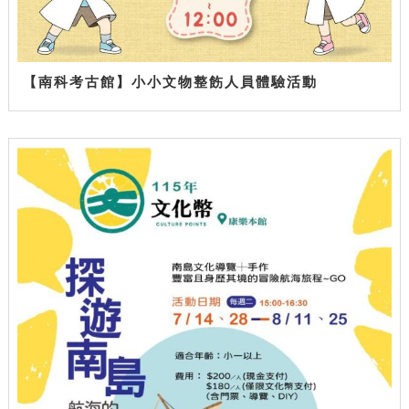
【南科考古館】小小文物整飭人員體驗活動