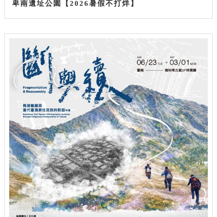
卑南遺址公園【2026暑假不打烊】