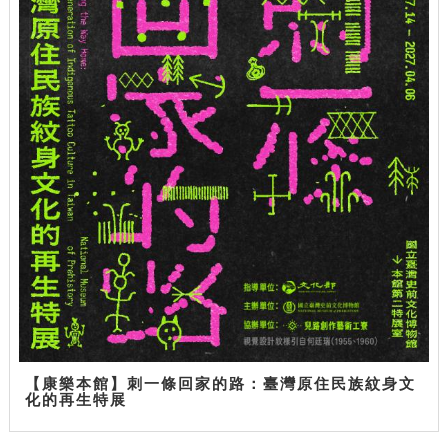
【康樂本館】刺一條回家的路：臺灣原住民族紋身文
化的再生特展