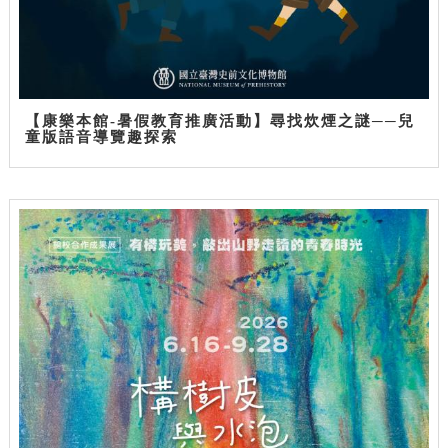
【康樂本館-暑假教育推廣活動】尋找炊煙之謎──兒
童版語音導覽趣探索