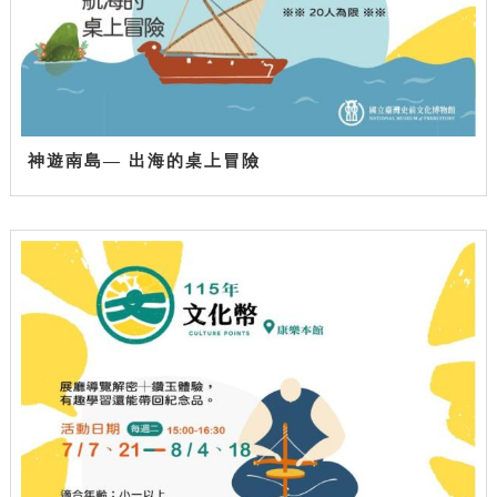
神遊南島— 出海的桌上冒險