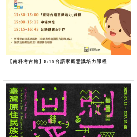
【南科考古館】8/15台語家庭意識培力課程