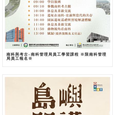
南科與考古–南科管理局員工學習課程 ※限南科管理
局員工報名※