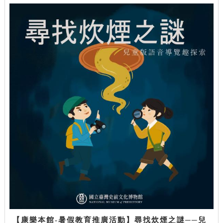
【康樂本館-暑假教育推廣活動】尋找炊煙之謎──兒