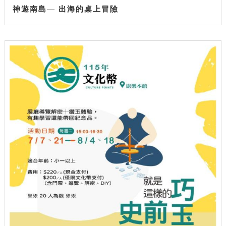
神遊南島— 出海的桌上冒險