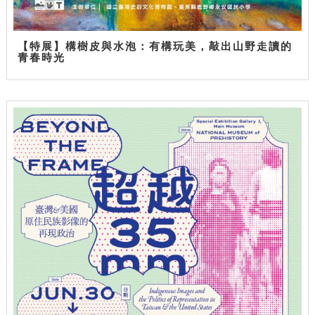
【特展】構樹皮與水泡：有構玩美，敲出山野走讀的
青春時光