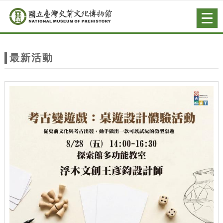
跳到主要內容
網站導覽
Togg
navig
網
站
最新活動
主
題