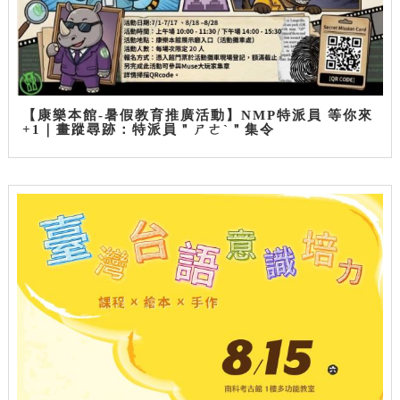
【康樂本館-暑假教育推廣活動】NMP特派員 等你來
+1｜畫蹤尋跡：特派員＂ㄕㄜˋ＂集令