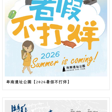
卑南遺址公園【2026暑假不打烊】