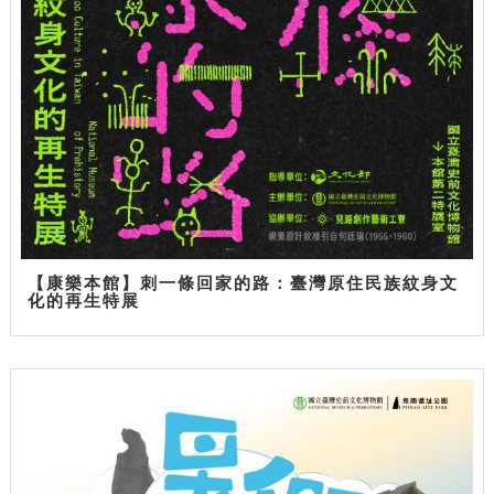
【康樂本館】刺一條回家的路：臺灣原住民族紋身文
化的再生特展