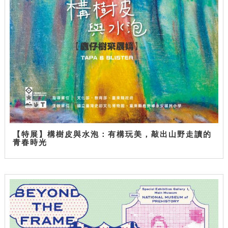
【特展】構樹皮與水泡：有構玩美，敲出山野走讀的
青春時光