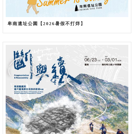
卑南遺址公園【2026暑假不打烊】