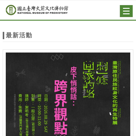
跳到主要內容
網站導覽
Togg
navig
網
站
最新活動
主
題