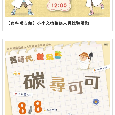
【南科考古館】小小文物整飭人員體驗活動