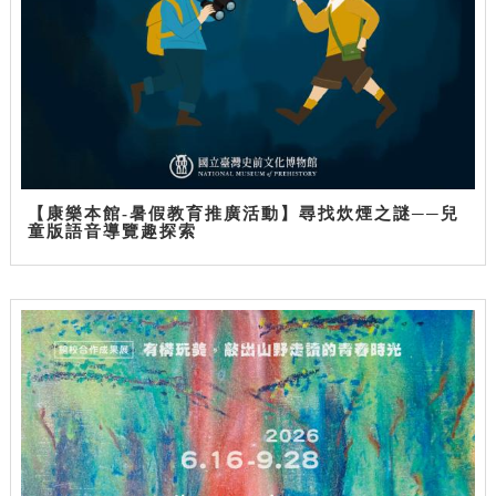
【康樂本館-暑假教育推廣活動】尋找炊煙之謎──兒
童版語音導覽趣探索