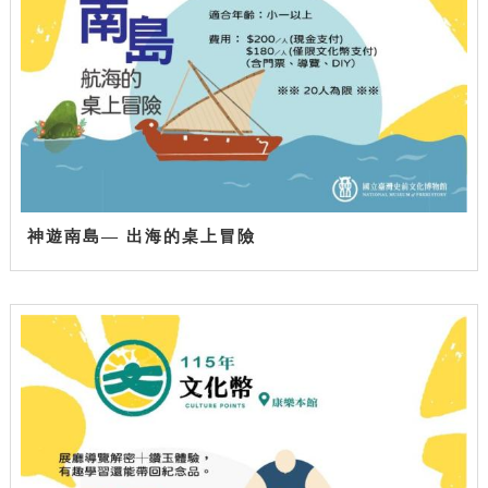
神遊南島— 出海的桌上冒險