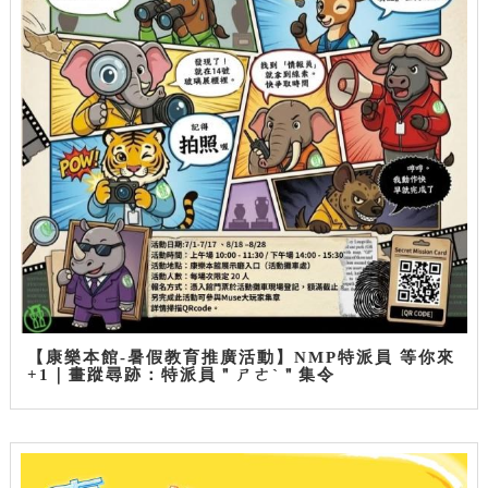
【康樂本館-暑假教育推廣活動】NMP特派員 等你來
+1｜畫蹤尋跡：特派員＂ㄕㄜˋ＂集令