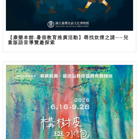
【康樂本館-暑假教育推廣活動】尋找炊煙之謎──兒
童版語音導覽趣探索