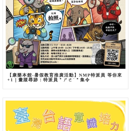
【康樂本館-暑假教育推廣活動】NMP特派員 等你來
+1｜畫蹤尋跡：特派員＂ㄕㄜˋ＂集令