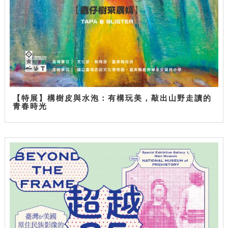
【特展】構樹皮與水泡：有構玩美，敲出山野走讀的
青春時光