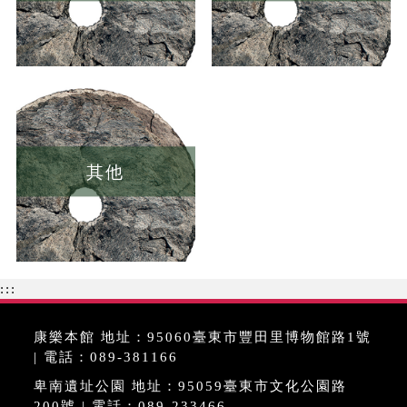
其他
:::
康樂本館 地址：95060臺東市豐田里博物館路1號
| 電話：089-381166
卑南遺址公園 地址：95059臺東市文化公園路
200號 | 電話：089-233466