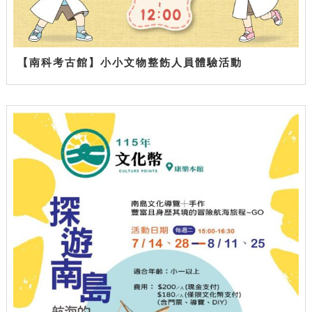
【南科考古館】小小文物整飭人員體驗活動