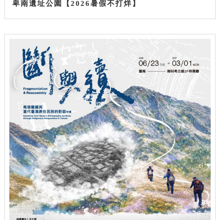
卑南遺址公園【2026暑假不打烊】