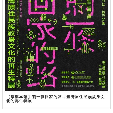
【康樂本館】刺一條回家的路：臺灣原住民族紋身文
化的再生特展