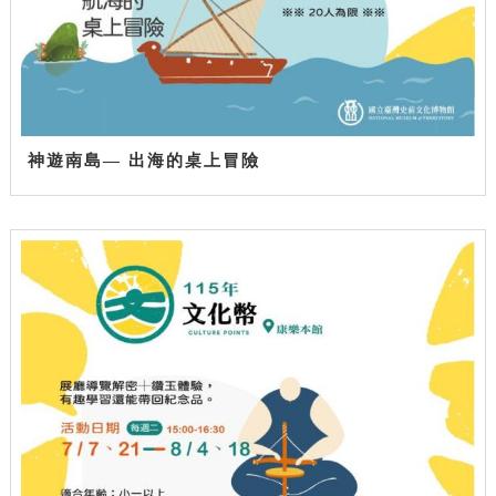
神遊南島— 出海的桌上冒險