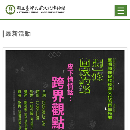
跳到主要內容
網站導覽
Togg
navig
網
站
最新活動
主
題