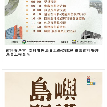
南科與考古–南科管理局員工學習課程 ※限南科管理
局員工報名※