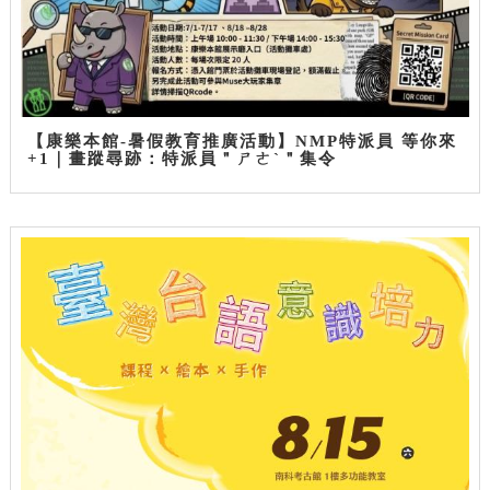
【康樂本館-暑假教育推廣活動】NMP特派員 等你來
+1｜畫蹤尋跡：特派員＂ㄕㄜˋ＂集令