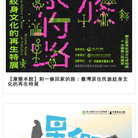
【康樂本館】刺一條回家的路：臺灣原住民族紋身文
化的再生特展