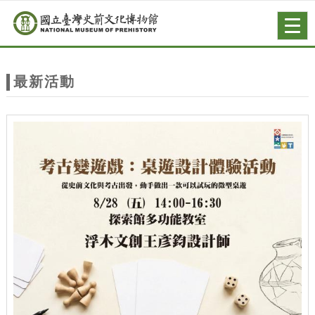
跳到主要內容
網站導覽
Togg
navig
網
站
最新活動
主
題