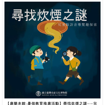
【康樂本館-暑假教育推廣活動】尋找炊煙之謎──兒