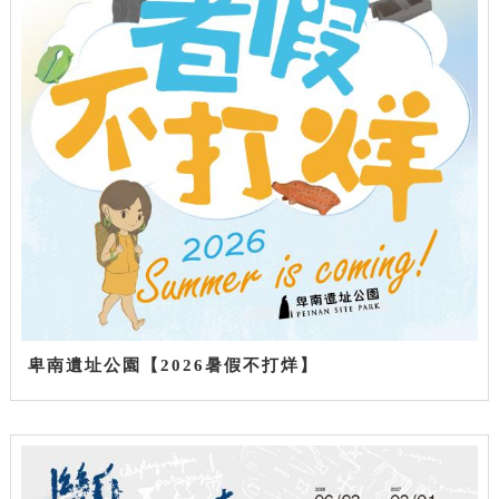
卑南遺址公園【2026暑假不打烊】