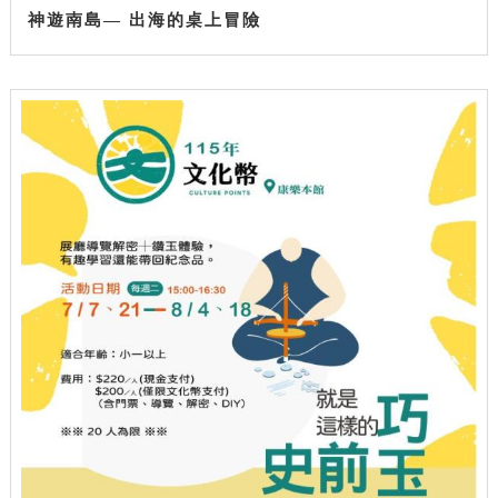
神遊南島— 出海的桌上冒險