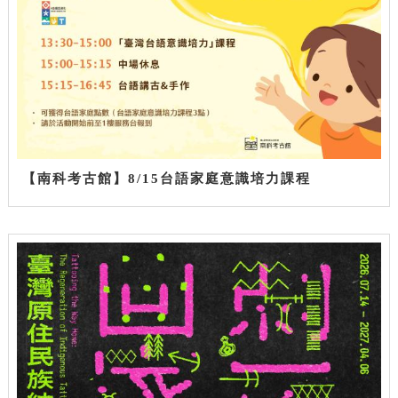
【南科考古館】8/15台語家庭意識培力課程