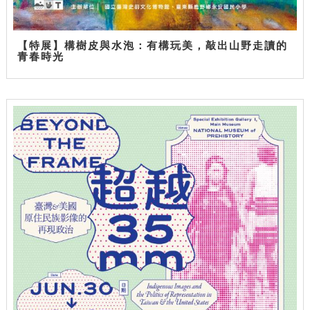
【特展】構樹皮與水泡：有構玩美，敲出山野走讀的
青春時光