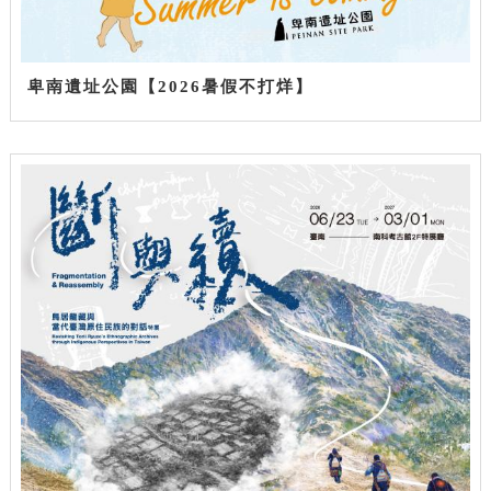
卑南遺址公園【2026暑假不打烊】