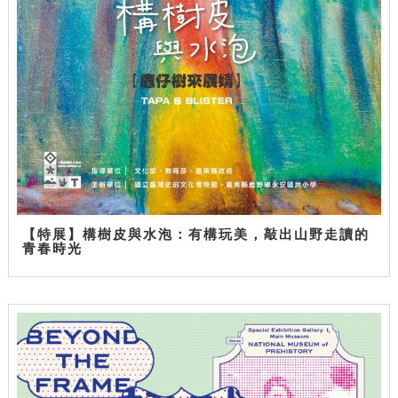
【特展】構樹皮與水泡：有構玩美，敲出山野走讀的
青春時光