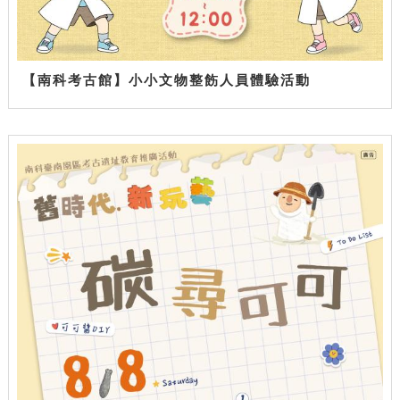
【南科考古館】小小文物整飭人員體驗活動