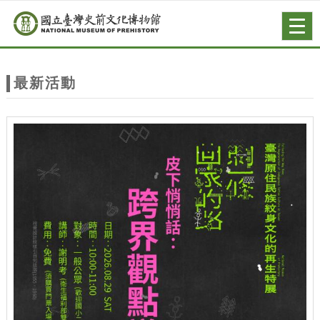
跳到主要內容
網站導覽
Togg
navig
網
站
最新活動
主
題