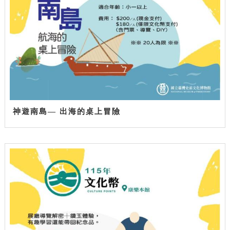
神遊南島— 出海的桌上冒險