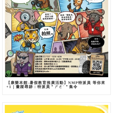
【康樂本館-暑假教育推廣活動】NMP特派員 等你來
+1｜畫蹤尋跡：特派員＂ㄕㄜˋ＂集令