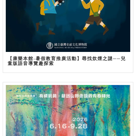
【康樂本館-暑假教育推廣活動】尋找炊煙之謎──兒
童版語音導覽趣探索