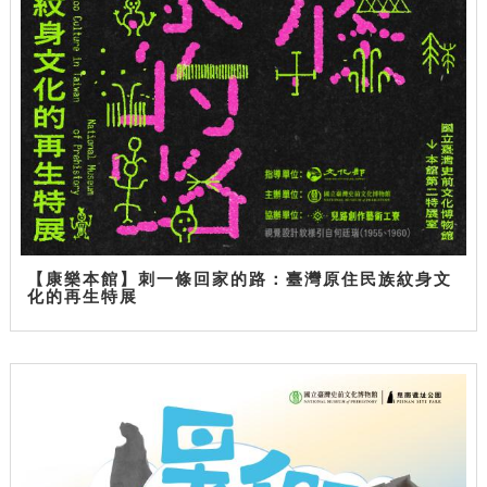
【康樂本館】刺一條回家的路：臺灣原住民族紋身文
化的再生特展