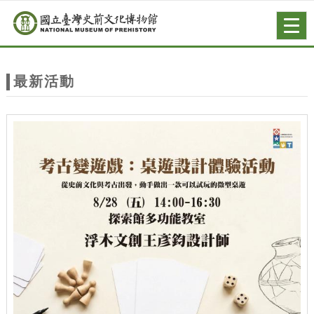
跳到主要內容
網站導覽
Togg
navig
網
站
最新活動
主
題