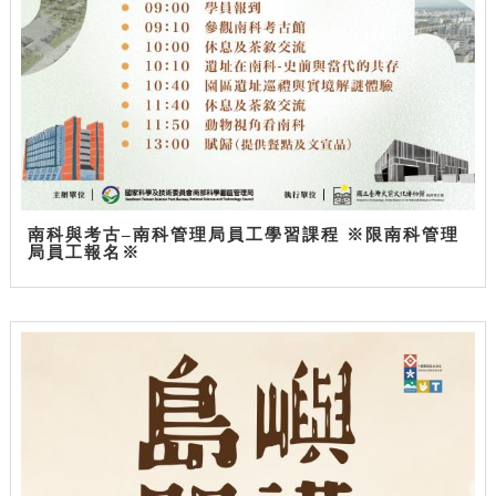
南科與考古–南科管理局員工學習課程 ※限南科管理
局員工報名※