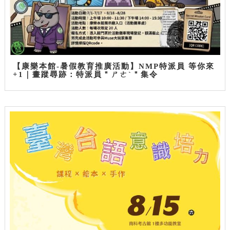
【康樂本館-暑假教育推廣活動】NMP特派員 等你來
+1｜畫蹤尋跡：特派員＂ㄕㄜˋ＂集令