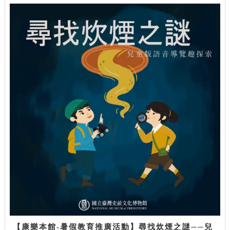
【康樂本館-暑假教育推廣活動】尋找炊煙之謎──兒