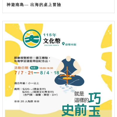
神遊南島— 出海的桌上冒險