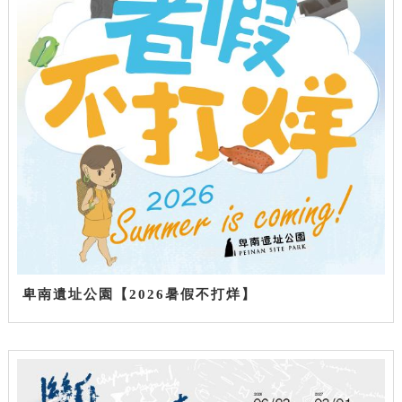
卑南遺址公園【2026暑假不打烊】