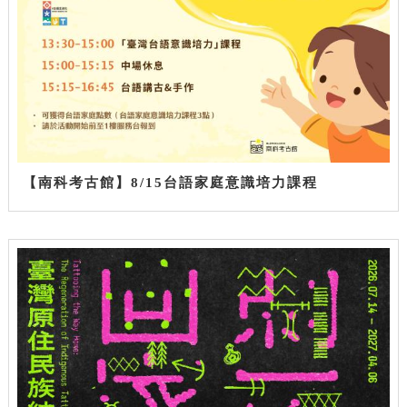
【南科考古館】8/15台語家庭意識培力課程