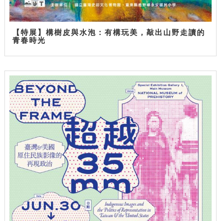
【特展】構樹皮與水泡：有構玩美，敲出山野走讀的
青春時光